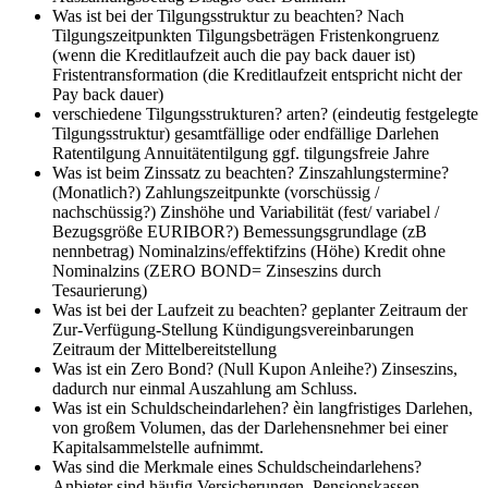
Was ist bei der Tilgungsstruktur zu beachten?
Nach
Tilgungszeitpunkten Tilgungsbeträgen Fristenkongruenz
(wenn die Kreditlaufzeit auch die pay back dauer ist)
Fristentransformation (die Kreditlaufzeit entspricht nicht der
Pay back dauer)
verschiedene Tilgungsstrukturen? arten? (eindeutig festgelegte
Tilgungsstruktur)
gesamtfällige oder endfällige Darlehen
Ratentilgung Annuitätentilgung ggf. tilgungsfreie Jahre
Was ist beim Zinssatz zu beachten?
Zinszahlungstermine?
(Monatlich?) Zahlungszeitpunkte (vorschüssig /
nachschüssig?) Zinshöhe und Variabilität (fest/ variabel /
Bezugsgröße EURIBOR?) Bemessungsgrundlage (zB
nennbetrag) Nominalzins/effektifzins (Höhe) Kredit ohne
Nominalzins (ZERO BOND= Zinseszins durch
Tesaurierung)
Was ist bei der Laufzeit zu beachten?
geplanter Zeitraum der
Zur-Verfügung-Stellung Kündigungsvereinbarungen
Zeitraum der Mittelbereitstellung
Was ist ein Zero Bond? (Null Kupon Anleihe?)
Zinseszins,
dadurch nur einmal Auszahlung am Schluss.
Was ist ein Schuldscheindarlehen?
èin langfristiges Darlehen,
von großem Volumen, das der Darlehensnehmer bei einer
Kapitalsammelstelle aufnimmt.
Was sind die Merkmale eines Schuldscheindarlehens?
Anbieter sind häufig Versicherungen, Pensionskassen