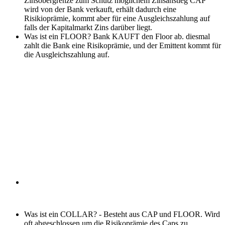
Zinsobergrenze zum Schutz möglichem Zinsanstieg CAP
wird von der Bank verkauft, erhält dadurch eine
Risikioprämie, kommt aber für eine Ausgleichszahlung auf
falls der Kapitalmarkt Zins darüber liegt.
Was ist ein FLOOR?
Bank KAUFT den Floor ab. diesmal
zahlt die Bank eine Risikoprämie, und der Emittent kommt für
die Ausgleichszahlung auf.
Was ist ein COLLAR?
- Besteht aus CAP und FLOOR. Wird
oft abgeschlossen um die Risikoprämie des Caps zu