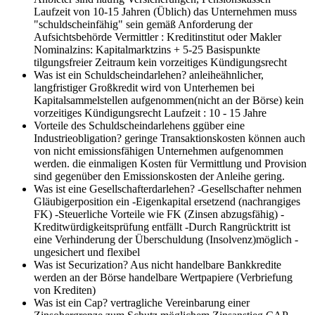
Laufzeit von 10-15 Jahren (Üblich) das Unternehmen muss
"schuldscheinfähig" sein gemäß Anforderung der
Aufsichtsbehörde Vermittler : Kreditinstitut oder Makler
Nominalzins: Kapitalmarktzins + 5-25 Basispunkte
tilgungsfreier Zeitraum kein vorzeitiges Kündigungsrecht
Was ist ein Schuldscheindarlehen?
anleiheähnlicher,
langfristiger Großkredit wird von Unterhemen bei
Kapitalsammelstellen aufgenommen(nicht an der Börse) kein
vorzeitiges Kündigungsrecht Laufzeit : 10 - 15 Jahre
Vorteile des Schuldscheindarlehens ggüber eine
Industrieobligation?
geringe Transaktionskosten können auch
von nicht emissionsfähigen Unternehmen aufgenommen
werden. die einmaligen Kosten für Vermittlung und Provision
sind gegenüber den Emissionskosten der Anleihe gering.
Was ist eine Gesellschafterdarlehen?
-Gesellschafter nehmen
Gläubigerposition ein -Eigenkapital ersetzend (nachrangiges
FK) -Steuerliche Vorteile wie FK (Zinsen abzugsfähig) -
Kreditwürdigkeitsprüfung entfällt -Durch Rangrücktritt ist
eine Verhinderung der Überschuldung (Insolvenz)möglich -
ungesichert und flexibel
Was ist Securization?
Aus nicht handelbare Bankkredite
werden an der Börse handelbare Wertpapiere (Verbriefung
von Krediten)
Was ist ein Cap?
vertragliche Vereinbarung einer