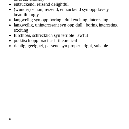
entzückend, reizend
delightful
(wunder) schön, reizend, entzückend syn opp
lovely
beautiful ugly
langweilig syn opp
boring dull exciting, interesting
langweilig, uninteressant syn opp
dull boring interesting,
exciting
furchtbar, schrecklich syn
terrible awful
praktisch opp
practical theoretical
richtig, geeignet, passend syn
proper right, suitable