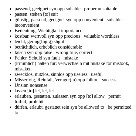
passend, geeignet syn opp
suitable proper unsuitable
passen, stehen
[to] suit
günstig, passend, geeignet syn opp
convenient suitable
inconvenient
Bedeutung, Wichtigkeit
importance
kostbar, wertvoll syn opp
precious valuable worthless
leicht, gering(fügig)
slight
beträchtlich, erheblich
considerable
falsch syn opp
false wrong true, correct
Fehler, Schuld syn
fault mistake
(irrtümlich) halten für; verwechseln mit
mistake for mistook,
mistaken
zwecklos, nutzlos, sinnlos opp
useless useful
Misserfolg, Reinfall, Verager(in) opp
failure success
Unsinn
nonsense
lassen
[to] let, let, let
erlauben, gestatten, zulassen syn opp
[to] allow permit
forbid, prohibit
dürfen, erlaubt, gestattet sein syn
be allowed to be permitted
to