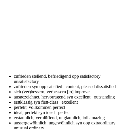
zufrieden stellend, befriedigend opp
satisfactory
unsatisfactory
zufrieden syn opp
satisfied content, pleased dissatisfied
sich (ver)bessern, verbessern
[to] improve
ausgezeichnet, hervorragend syn
excellent outstanding
erstklassig syn
first-class excellent
perfekt, vollkommen
perfect
ideal, perfekt syn
ideal perfect
erstaunlich, verblüffend, unglaublich, toll
amazing
aussergewöhnlich, ungewöhnlich syn opp
extraordinary
unusual ordinary