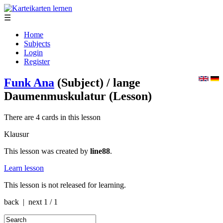
☰
Home
Subjects
Login
Register
Funk Ana
(Subject)
/ lange
Daumenmuskulatur
(Lesson)
There are 4 cards in this lesson
Klausur
This lesson was created by
line88
.
Learn lesson
This lesson is not released for learning.
back | next
1 / 1