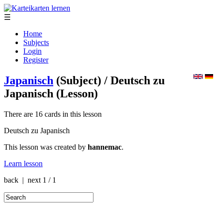
☰
Home
Subjects
Login
Register
Japanisch
(Subject)
/ Deutsch zu
Japanisch
(Lesson)
There are 16 cards in this lesson
Deutsch zu Japanisch
This lesson was created by
hannemac
.
Learn lesson
back | next
1 / 1