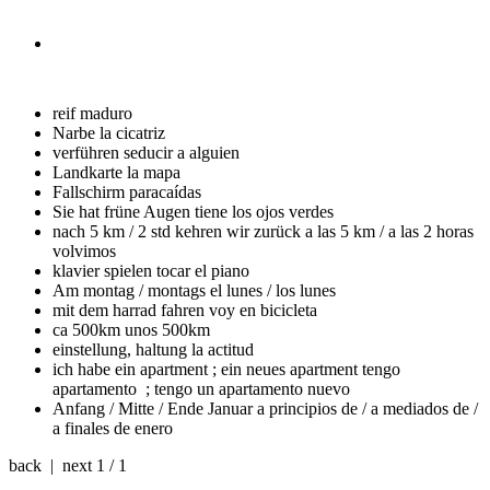
reif
maduro
Narbe
la cicatriz
verführen
seducir a alguien
Landkarte
la mapa
Fallschirm
paracaídas
Sie hat früne Augen
tiene los ojos verdes
nach 5 km / 2 std kehren wir zurück
a las 5 km / a las 2 horas
volvimos
klavier spielen
tocar el piano
Am montag / montags
el lunes / los lunes
mit dem harrad fahren
voy en bicicleta
ca 500km
unos 500km
einstellung, haltung
la actitud
ich habe ein apartment ; ein neues apartment
tengo
apartamento ; tengo un apartamento nuevo
Anfang / Mitte / Ende Januar
a principios de / a mediados de /
a finales de enero
back | next
1 / 1