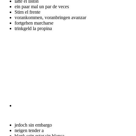
latte
el listón
ein paar mal
un par de veces
Stirn
el frente
vorankommen, voranbringen
avanzar
fortgehen
marcharse
trinkgeld
la propina
jedoch
sin embargo
neigen
tender a
blank sein
estar sin blanca