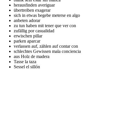
herausfinden
averiguar
übertreiben
exagerar
sich in etwas begebe
meterse en algo
anbeten
adorar
zu tun haben mit
tener que ver con
zufällig
por casualidad
erwischen
pillar
parken
aparcar
verlassen auf, zählen auf
contar con
schlechtes Gewissen
mala conciencia
aus Holz
de madera
Tasse
la taza
Sessel
el sillón