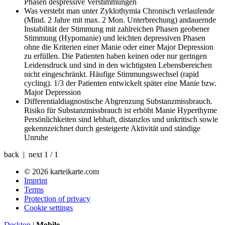
Phasen despressive Verstimmungen
Was versteht man unter Zyklothymia
Chronisch verlaufende
(Mind. 2 Jahre mit max. 2 Mon. Unterbrechung) andauernde
Instabilität der Stimmung mit zahlreichen Phasen geobener
Stimmung (Hypomanie) und leichten depressiven Phasen
ohne die Kriterien einer Manie oder einer Major Depression
zu erfüllen. Die Patienten haben keinen oder nur geringen
Leidensdruck und sind in den wichtigsten Lebensbereichen
nicht eingeschränkt. Häufige Stimmungswechsel (rapid
cycling). 1/3 der Patienten entwickelt später eine Manie bzw.
Major Depression
Differentialdiagnostische Abgrenzung
Substanzmissbrauch.
Risiko für Substanzmissbrauch ist erhöht Manie Hyperthyme
Persönlichkeiten sind lebhaft, distanzlos und unkritisch sowie
gekennzeichnet durch gesteigerte Aktivität und ständige
Unruhe
back | next
1 / 1
© 2026 karteikarte.com
Imprint
Terms
Protection of privacy
Cookie settings
Desktop
|
Mobile