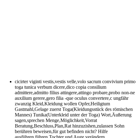
cicirter viginti vestis,vestis velle,volo sacrum convivium primo
toga tunica verbum dicere,dico copia consilium
admittere,admitto filius attingere,attingo probare,probo non-ne
auxilium gerere,gero filia -que oculus convertere,c
ungfähr
zwanzig Kleid,Kleidung wollen Opfer,Heiligtum
Gastmahl,Gelage zuerst Toga(Kleidungsstück des römischen
Mannes) Tunika(Unterkleid unter der Toga) Wort,Äußerung
sagen,sprechen Menge,Möglichkeit,Vorrat
Beratung,Beschluss,Plan,Rat hinzuzishen,zulassen Sohn
berühren beweisen,für gut befinden nicht? Hilfe
ausführen,führen Tochter und Auge verändern,