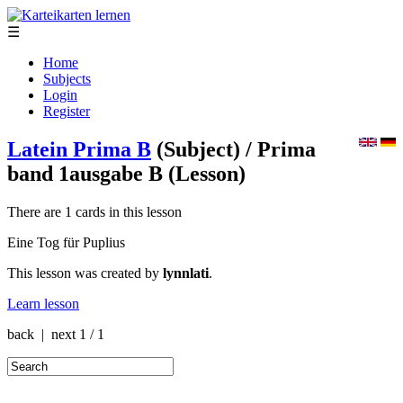
☰
Home
Subjects
Login
Register
Latein Prima B
(Subject)
/ Prima
band 1ausgabe B
(Lesson)
There are 1 cards in this lesson
Eine Tog für Puplius
This lesson was created by
lynnlati
.
Learn lesson
back | next
1 / 1