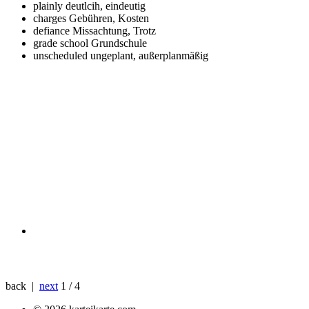
plainly
deutlcih, eindeutig
charges
Gebühren, Kosten
defiance
Missachtung, Trotz
grade school
Grundschule
unscheduled
ungeplant, außerplanmäßig
back |
next
1 / 4