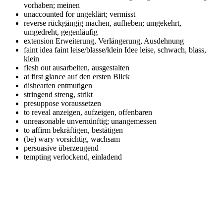
vorhaben; meinen
unaccounted for
ungeklärt; vermisst
reverse
rückgängig machen, aufheben; umgekehrt,
umgedreht, gegenläufig
extension
Erweiterung, Verlängerung, Ausdehnung
faint idea faint
leise/blasse/klein Idee leise, schwach, blass,
klein
flesh out
ausarbeiten, ausgestalten
at first glance
auf den ersten Blick
dishearten
entmutigen
stringend
streng, strikt
presuppose
voraussetzen
to reveal
anzeigen, aufzeigen, offenbaren
unreasonable
unvernünftig; unangemessen
to affirm
bekräftigen, bestätigen
(be) wary
vorsichtig, wachsam
persuasive
überzeugend
tempting
verlockend, einladend