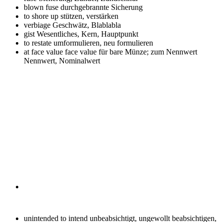
blown fuse
durchgebrannte Sicherung
to shore up
stützen, verstärken
verbiage
Geschwätz, Blablabla
gist
Wesentliches, Kern, Hauptpunkt
to restate
umformulieren, neu formulieren
at face value face value
für bare Münze; zum Nennwert
Nennwert, Nominalwert
unintended to intend
unbeabsichtigt, ungewollt beabsichtigen,