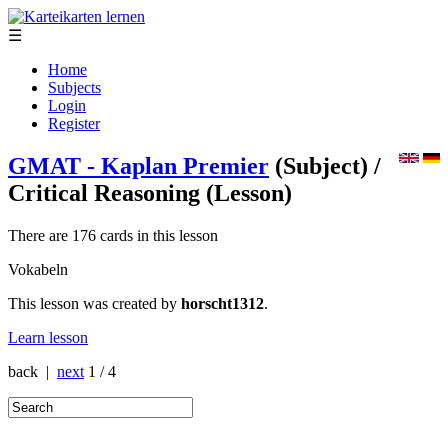
☰
Home
Subjects
Login
Register
GMAT - Kaplan Premier
(Subject)
/
Critical Reasoning
(Lesson)
There are 176 cards in this lesson
Vokabeln
This lesson was created by
horscht1312
.
Learn lesson
back |
next
1 / 4