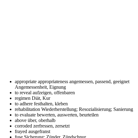
appropriate appropriateness
angemessen, passend, geeignet
Angemessenheit, Eignung
to reveal
aufzeigen, offenbaren
regimen
Diät, Kur
to adhere
festhalten, kleben
rehabilitation
Wiederherstellung; Resozialisierung; Sanierung
to evaluate
bewerten, auswerten, beurteilen
above
über, oberhalb
corroded
zerfressen, zersetzt
frayed
ausgefranst
fuse
Sicherung; Zünder, Zündschnur