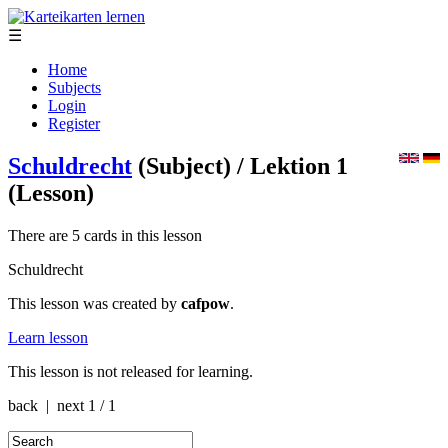
☰
Home
Subjects
Login
Register
Schuldrecht
(Subject)
/ Lektion 1
(Lesson)
There are 5 cards in this lesson
Schuldrecht
This lesson was created by
cafpow
.
Learn lesson
This lesson is not released for learning.
back | next
1 / 1