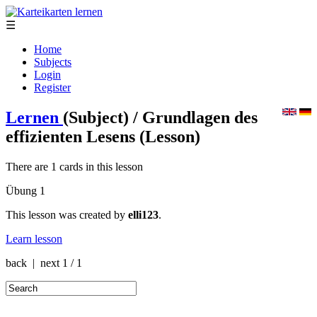
☰
Home
Subjects
Login
Register
Lernen
(Subject)
/ Grundlagen des
effizienten Lesens
(Lesson)
There are 1 cards in this lesson
Übung 1
This lesson was created by
elli123
.
Learn lesson
back | next
1 / 1