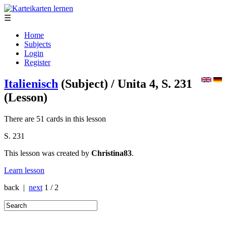
☰
Home
Subjects
Login
Register
Italienisch
(Subject)
/ Unita 4, S. 231
(Lesson)
There are 51 cards in this lesson
S. 231
This lesson was created by
Christina83
.
Learn lesson
back |
next
1 / 2