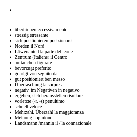
übertrieben
eccessivamente
stressig
stressante
sich positionieren
posizionarsi
Norden
il Nord
Löwenanteil
la parte del leone
Zentrum (Italiens)
il Centro
auftauchen
figurare
bevorzugt
preferito
gefolgt von
seguito da
gut positioniert
ben messo
Überraschung
la sorpresa
negativ, im Negativen
in negativo
ergeben, sich herausstellen
risultare
vorletzte (-r, -s)
penultimo
schnell
veloce
Mehrzahl, Überzahl
la maggioranza
Meinung
l'opinione
Landsmann /männin
il / la connazionale