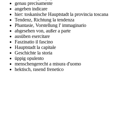
genau
precisamente
angeben
indicare
hier: toskanische Hauptstadt
la provincia toscana
Tendenz, Richtung
la tendenza
Phantasie, Vorstellung
l' immaginario
abgesehen von, außer
a parte
ausüben
esercitare
Faszinatio
il fascino
Hauptstadt
la capitale
Geschichte
la storia
üppig
opulento
menschengerecht
a misura d'uomo
hektisch, rasend
frenetico