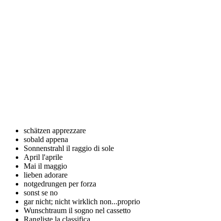
schätzen
apprezzare
sobald
appena
Sonnenstrahl
il raggio di sole
April
l'aprile
Mai
il maggio
lieben
adorare
notgedrungen
per forza
sonst
se no
gar nicht; nicht wirklich
non...proprio
Wunschtraum
il sogno nel cassetto
Rangliste
la classifica