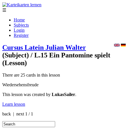
☰
Home
Subjects
Login
Register
Cursus Latein Julian Walter
(Subject)
/ L.15 Ein Pantomine spielt
(Lesson)
There are 25 cards in this lesson
Wiedersehensfreude
This lesson was created by
LukasSailer
.
Learn lesson
back | next
1 / 1