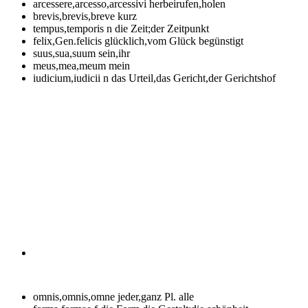
arcessere,arcesso,arcessivi
herbeirufen,holen
brevis,brevis,breve
kurz
tempus,temporis n
die Zeit;der Zeitpunkt
felix,Gen.felicis
glücklich,vom Glück begünstigt
suus,sua,suum
sein,ihr
meus,mea,meum
mein
iudicium,iudicii n
das Urteil,das Gericht,der Gerichtshof
omnis,omnis,omne
jeder,ganz Pl. alle