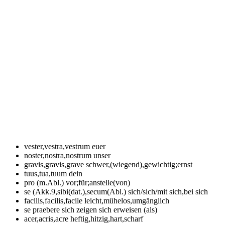
vester,vestra,vestrum
euer
noster,nostra,nostrum
unser
gravis,gravis,grave
schwer,(wiegend),gewichtig;ernst
tuus,tua,tuum
dein
pro (m.Abl.)
vor;für;anstelle(von)
se (Akk.9,sibi(dat.),secum(Abl.)
sich/sich/mit sich,bei sich
facilis,facilis,facile
leicht,mühelos,umgänglich
se praebere
sich zeigen sich erweisen (als)
acer,acris,acre
heftig,hitzig,hart,scharf