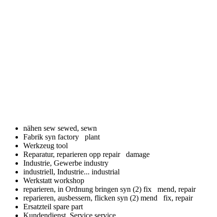
nähen
sew sewed, sewn
Fabrik syn
factory plant
Werkzeug
tool
Reparatur, reparieren opp
repair damage
Industrie, Gewerbe
industry
industriell, Industrie...
industrial
Werkstatt
workshop
reparieren, in Ordnung bringen syn (2)
fix mend, repair
reparieren, ausbessern, flicken syn (2)
mend fix, repair
Ersatzteil
spare part
Kundendienst, Service
service