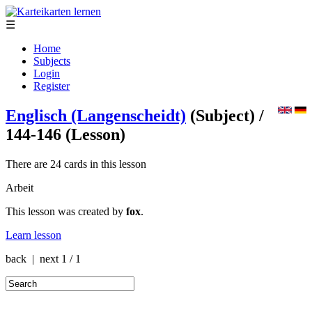
☰
Home
Subjects
Login
Register
Englisch (Langenscheidt)
(Subject)
/
144-146
(Lesson)
There are 24 cards in this lesson
Arbeit
This lesson was created by
fox
.
Learn lesson
back | next
1 / 1