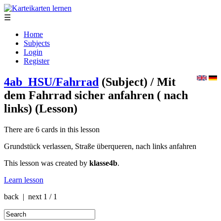
☰
Home
Subjects
Login
Register
4ab_HSU/Fahrrad
(Subject)
/ Mit
dem Fahrrad sicher anfahren ( nach
links)
(Lesson)
There are 6 cards in this lesson
Grundstück verlassen, Straße überqueren, nach links anfahren
This lesson was created by
klasse4b
.
Learn lesson
back | next
1 / 1