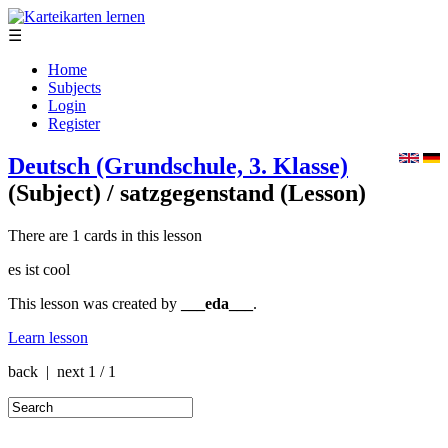
☰
Home
Subjects
Login
Register
Deutsch (Grundschule, 3. Klasse)
(Subject)
/ satzgegenstand
(Lesson)
There are 1 cards in this lesson
es ist cool
This lesson was created by
___eda___
.
Learn lesson
back | next
1 / 1