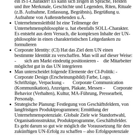
ein IST-Charakter! Es kann sich zeigen in Sprache, Helden
und ihre Merkmale, Geschichte und Legenden, Riten, Rituale
(z.B. Aufnahme, Entlassung, Begräbnis), Begrüßung u.
Aufnahme von Außenstehenden u.Ä.
Unternehmensleitbild
Ist eine Teilmenge der
Unternehmensphilosophie u. hat ebenfalls SOLL-Charakter.
Es entsteht aus dem Versuch, die komplexen Inhalte der UN-
philosophie in einen charakteristischen Leitgedanken zu
formulieren
Corporate Identity: (CI)
Hat das Ziel dem UN einen
bestimmte Identität zu verschaffen. Man will auf dieser Weise:
- sich am Markt eindeutig positionieren - die Mitarbeiter
möglichst gut in das UN integrieren
Man unterscheidet folgende Elemente der CI-Politik:
-
Corporate Design (Erscheinungsbild) Farbe, Logo,
Schriftzüge, Verpackung - Corporate Communication
(Kommunikation), Anzeigen, Plakate, Messen - Corporate
Behavior (Verhalten), Kultur, MA-Führung, Pressearbeit,
Personalp.
Strategische Planung:
Festlegung von Geschäftsfeldern, von
langfristigen Produktprogrammen; Ermittlung der
Unternehmenspotenziale. Globale Ziele wie Standortwahl,
Organisationsstruktur, Produktprogramme, Geschäftsfelder.
Es geht darum so gut wie möglich die Voraussetzung für den
zukünftigen UN-Erfolg zu schaffen – also Erfolgspotenziale