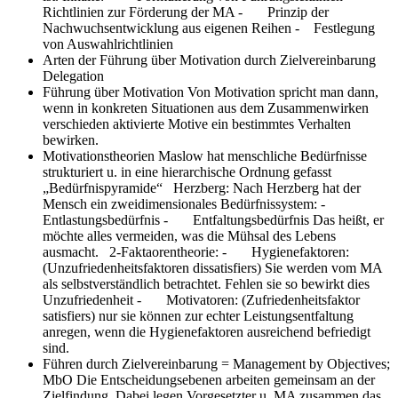
Richtlinien zur Förderung der MA - Prinzip der
Nachwuchsentwicklung aus eigenen Reihen - Festlegung
von Auswahlrichtlinien
Arten der Führung
über Motivation durch Zielvereinbarung
Delegation
Führung über Motivation
Von Motivation spricht man dann,
wenn in konkreten Situationen aus dem Zusammenwirken
verschieden aktivierte Motive ein bestimmtes Verhalten
bewirken.
Motivationstheorien
Maslow hat menschliche Bedürfnisse
strukturiert u. in eine hierarchische Ordnung gefasst
„Bedürfnispyramide“ Herzberg: Nach Herzberg hat der
Mensch ein zweidimensionales Bedürfnissystem: -
Entlastungsbedürfnis - Entfaltungsbedürfnis Das heißt, er
möchte alles vermeiden, was die Mühsal des Lebens
ausmacht. 2-Faktaorentheorie: - Hygienefaktoren:
(Unzufriedenheitsfaktoren dissatisfiers) Sie werden vom MA
als selbstverständlich betrachtet. Fehlen sie so bewirkt dies
Unzufriedenheit - Motivatoren: (Zufriedenheitsfaktor
satisfiers) nur sie können zur echter Leistungsentfaltung
anregen, wenn die Hygienefaktoren ausreichend befriedigt
sind.
Führen durch Zielvereinbarung = Management by Objectives;
MbO
Die Entscheidungsebenen arbeiten gemeinsam an der
Zielfindung. Dabei legen Vorgesetzter u. MA zusammen das