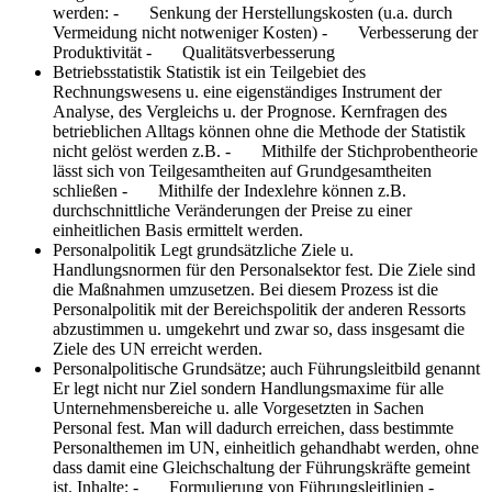
werden:
- Senkung der Herstellungskosten (u.a. durch
Vermeidung nicht notweniger Kosten) - Verbesserung der
Produktivität - Qualitätsverbesserung
Betriebsstatistik
Statistik ist ein Teilgebiet des
Rechnungswesens u. eine eigenständiges Instrument der
Analyse, des Vergleichs u. der Prognose. Kernfragen des
betrieblichen Alltags können ohne die Methode der Statistik
nicht gelöst werden z.B. - Mithilfe der Stichprobentheorie
lässt sich von Teilgesamtheiten auf Grundgesamtheiten
schließen - Mithilfe der Indexlehre können z.B.
durchschnittliche Veränderungen der Preise zu einer
einheitlichen Basis ermittelt werden.
Personalpolitik
Legt grundsätzliche Ziele u.
Handlungsnormen für den Personalsektor fest. Die Ziele sind
die Maßnahmen umzusetzen. Bei diesem Prozess ist die
Personalpolitik mit der Bereichspolitik der anderen Ressorts
abzustimmen u. umgekehrt und zwar so, dass insgesamt die
Ziele des UN erreicht werden.
Personalpolitische Grundsätze; auch Führungsleitbild genannt
Er legt nicht nur Ziel sondern Handlungsmaxime für alle
Unternehmensbereiche u. alle Vorgesetzten in Sachen
Personal fest. Man will dadurch erreichen, dass bestimmte
Personalthemen im UN, einheitlich gehandhabt werden, ohne
dass damit eine Gleichschaltung der Führungskräfte gemeint
ist. Inhalte: - Formulierung von Führungsleitlinien -