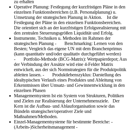
zu erhalten
Operative Planung:
Festlegung der kurzfristigen Pläne in den
einzelnen Funktionsbereichen (z.B. Personalplanung) u.
Umsetzung der strategischen Planung in Aktion. Ist die
Festlegung der Pläne in den einzelnen Funktionsbereichen.
Die orientiert sich an der kurzfristigen Erfolgsrealisierung mit
den zentralen Steuerungsgrößen Liquidität und Erfolg.
Instrumente, Techniken u. Methoden im Rahmen der
strategischen Planung
- Benchmarking: Lernen von den
Besten; Vergleich das eigene UN mit dem Branchenprimus
(kann quantitativ und/oder qualitativ durchgeführt werden)
- Portfolio-Methode (BCG-Matrix): Wertpapierdepot; Aus
der Verbindung der Ansätze wird eine 4-Felder Matrix
entwickelt, aus der sich Normstrategien für die Produktpolitik
ableiten lassen. - Produktlebenszyklus: Darstellung des
idealtypischen Verlaufs eines Produktes und Ableitung von
Erkenntnissen über Umsatz- und Gewinnentwicklung in den
einzelnen Phasen
Managementsystem
Ist ein System von Strukturen, Politiken
und Zielen zur Realisierung der Unternehmensziele. Der
Kern ist die Aufbau- und Ablauforganisation sowie das
Bündeln strategischer/operativer Ziele und
Maßnahmen/Methoden.
Einzel-Managementsysteme für bestimmte Bereiche:
-
(Arbeits-)Sicherheitsmanagement -