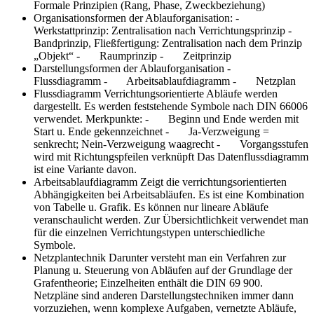
Formale Prinzipien (Rang, Phase, Zweckbeziehung)
Organisationsformen der Ablauforganisation:
-
Werkstattprinzip: Zentralisation nach Verrichtungsprinzip -
Bandprinzip, Fließfertigung: Zentralisation nach dem Prinzip
„Objekt“ - Raumprinzip - Zeitprinzip
Darstellungsformen der Ablauforganisation
-
Flussdiagramm - Arbeitsablaufdiagramm - Netzplan
Flussdiagramm
Verrichtungsorientierte Abläufe werden
dargestellt. Es werden feststehende Symbole nach DIN 66006
verwendet. Merkpunkte: - Beginn und Ende werden mit
Start u. Ende gekennzeichnet - Ja-Verzweigung =
senkrecht; Nein-Verzweigung waagrecht - Vorgangsstufen
wird mit Richtungspfeilen verknüpft Das Datenflussdiagramm
ist eine Variante davon.
Arbeitsablaufdiagramm
Zeigt die verrichtungsorientierten
Abhängigkeiten bei Arbeitsabläufen. Es ist eine Kombination
von Tabelle u. Grafik. Es können nur lineare Abläufe
veranschaulicht werden. Zur Übersichtlichkeit verwendet man
für die einzelnen Verrichtungstypen unterschiedliche
Symbole.
Netzplantechnik
Darunter versteht man ein Verfahren zur
Planung u. Steuerung von Abläufen auf der Grundlage der
Grafentheorie; Einzelheiten enthält die DIN 69 900.
Netzpläne sind anderen Darstellungstechniken immer dann
vorzuziehen, wenn komplexe Aufgaben, vernetzte Abläufe,