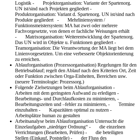
Logistik - Projektorganisation: Variante der Spartenorg.
UN ist/sind nach Projekten gegliedert -
Produktorganisation: Variant d. Spartenorg. UN ist/sind nach
Produkte gegliedert - Mehrliniensystem /
Funktionsmeistersystem: MA hat zwei oder mehrere
Fachvorgesetzte, von denen er fachliche Weisungen erhält
- Matrixorganisation: Weiterentwicklung der Spartenorg.
Das UN wird in Objekte u. Funktionen gegliedert -
Teamorganisation: Die Verantwortung der MA liegt bei dem
Linienvorgesetzten. Um eine verbesserte Objektorientierung
zu erreichen.
Ablauforganisation (Prozessorganisation)
Regelungen für den
Betriebsablauf; regelt den Ablauf nach den Kriterien Ort, Zeit
oder Funktion zwischen Orga-Einheiten, Bereichen usw.
(neuere Terminologie: Prozessorg.)
Folgende Zielsetzungen beim Ablauforganisation
-
Arbeiten mit dem geringsten Aufwand zu erledigen -
Bearbeitungs- und Durchlaufkosten zu minimieren, -
Bearbeitungszeiten und –fehler zu minimieren, - Termine
einzuhalten - Kapazitäten optimal zu nutzen -
Arbeitsplätze human zu gestalten
Arbeitsanalyse beim Ablauforganisation
Untersucht die
Einzelaufgaben „niedriger Ordnung“ - die einzelnen
Verrichtungen (Bearbeiten, Prüfen) - die beteiligten
Stellen (Einkauf, Poststelle) - der Fluss des