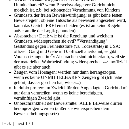
Unmittelbarkeit?
wenn Beweisvorlage vor Gericht nicht
möglich ist, z.b. bei schonender Vernehmung von Kindern
Grundsatz der freien Beweiswürdigung:
es gibt keine festen
Beweisregeln, ob eine Tatsache als bewiesen angesehen wird,
kann das Gericht FREI entscheiden (es ist an keine Regeln
außer an die der Logik gebunden)
Absprachen / Deal: wie ist die Regelung und welchem
Grundsatz widersprechen sie evtl?
"Verständigung"
Geständnis gegen Freiheitsstrafe (vs. Todesstrafe) in USA:
offiziell Gang und Gebe in D: offiziell anerkannt, es gibt
Voraussetzungen in Ö: Absprachen sind nicht erlaub, weil sie
der materiellen Wahrheitsfindung widersprechen --> inoffiziell
gibt es sie aber auch
Zeugen vom Hörsagen:
werden nur dann herangezogen,
wenn es keine UNMITTELBAREN Zeugen gibt (Ich habe
gehört, dass er gesehen hat, wie er...)
In dubio pro reo:
im Zwiefel für den Angeklagten Gericht darf
nur dann verurteilen, wenn es keine berechtigten,
vernünftigen Zweifel gibt
Unbeschränktheit der Beweismittel:
ALLE BEweise dürfen
herangezogen werden (außer sie widersprechen dem
Beweiserhebungsgesetz)
back | next
1 / 1