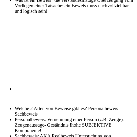
Was ist ein Beweis?
die verstandesmäßige Überzeugung vom
Vorliegen einer Tatsache; ein Beweis muss nachvollziehbar
und logisch sein!
Welche 2 Arten von Beweise gibt es?
Personalbeweis
Sachbeweis
Personalbeweis:
Vernehmung einer Person (z.B. Zeuge)-
Zeugenaussage- Geständnis !hohe SUBJEKTIVE
Komponente!
Sachbeweis:
AKA Realbeweis Untersuchung von