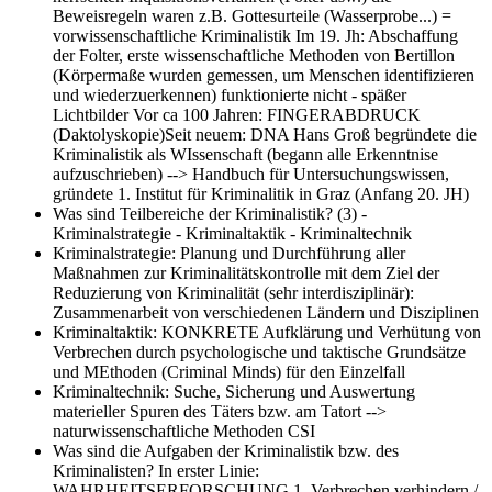
Beweisregeln waren z.B. Gottesurteile (Wasserprobe...) =
vorwissenschaftliche Kriminalistik Im 19. Jh: Abschaffung
der Folter, erste wissenschaftliche Methoden von Bertillon
(Körpermaße wurden gemessen, um Menschen identifizieren
und wiederzuerkennen) funktionierte nicht - späßer
Lichtbilder Vor ca 100 Jahren: FINGERABDRUCK
(Daktolyskopie)Seit neuem: DNA Hans Groß begründete die
Kriminalistik als WIssenschaft (begann alle Erkenntnise
aufzuschrieben) --> Handbuch für Untersuchungswissen,
gründete 1. Institut für Kriminalitik in Graz (Anfang 20. JH)
Was sind Teilbereiche der Kriminalistik? (3)
-
Kriminalstrategie - Kriminaltaktik - Kriminaltechnik
Kriminalstrategie:
Planung und Durchführung aller
Maßnahmen zur Kriminalitätskontrolle mit dem Ziel der
Reduzierung von Kriminalität (sehr interdisziplinär):
Zusammenarbeit von verschiedenen Ländern und Disziplinen
Kriminaltaktik:
KONKRETE Aufklärung und Verhütung von
Verbrechen durch psychologische und taktische Grundsätze
und MEthoden (Criminal Minds) für den Einzelfall
Kriminaltechnik:
Suche, Sicherung und Auswertung
materieller Spuren des Täters bzw. am Tatort -->
naturwissenschaftliche Methoden CSI
Was sind die Aufgaben der Kriminalistik bzw. des
Kriminalisten?
In erster Linie:
WAHRHEITSERFORSCHUNG 1. Verbrechen verhindern /