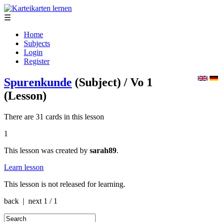
☰
Home
Subjects
Login
Register
Spurenkunde
(Subject)
/ Vo 1
(Lesson)
There are 31 cards in this lesson
1
This lesson was created by
sarah89
.
Learn lesson
This lesson is not released for learning.
back | next
1 / 1