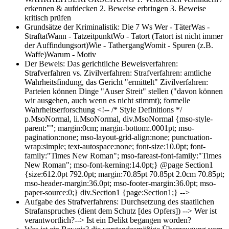
erkennen & aufdecken 2. Beweise erbringen 3. Beweise
kritisch prüfen
Grundsätze der Kriminalistik: Die 7 Ws
Wer - TäterWas -
StraftatWann - TatzeitpunktWo - Tatort (Tatort ist nicht immer
der Auffindungsort)Wie - TathergangWomit - Spuren (z.B.
Waffe)Warum - Motiv
Der Beweis: Das gerichtliche Beweisverfahren:
Strafverfahren vs. Zivilverfahren:
Strafverfahren: amtliche
Wahrheitsfindung, das Gericht "ermittelt" Zivilverfahren:
Parteien können Dinge "Auser Streit" stellen ("davon können
wir ausgehen, auch wenn es nicht stimmt); formelle
Wahrheitserforschung <!-- /* Style Definitions */
p.MsoNormal, li.MsoNormal, div.MsoNormal {mso-style-
parent:""; margin:0cm; margin-bottom:.0001pt; mso-
pagination:none; mso-layout-grid-align:none; punctuation-
wrap:simple; text-autospace:none; font-size:10.0pt; font-
family:"Times New Roman"; mso-fareast-font-family:"Times
New Roman"; mso-font-kerning:14.0pt;} @page Section1
{size:612.0pt 792.0pt; margin:70.85pt 70.85pt 2.0cm 70.85pt;
mso-header-margin:36.0pt; mso-footer-margin:36.0pt; mso-
paper-source:0;} div.Section1 {page:Section1;} -->
Aufgabe des Strafverfahrens:
Durchsetzung des staatlichen
Strafanspruches (dient dem Schutz [des Opfers]) --> Wer ist
verantwortlich?--> Ist ein Delikt begangen worden?