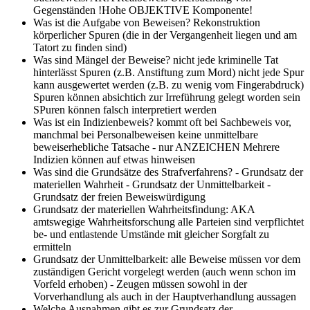
Gegenständen !Hohe OBJEKTIVE Komponente!
Was ist die Aufgabe von Beweisen?
Rekonstruktion
körperlicher Spuren (die in der Vergangenheit liegen und am
Tatort zu finden sind)
Was sind Mängel der Beweise?
nicht jede kriminelle Tat
hinterlässt Spuren (z.B. Anstiftung zum Mord) nicht jede Spur
kann ausgewertet werden (z.B. zu wenig vom Fingerabdruck)
Spuren können absichtich zur Irreführung gelegt worden sein
SPuren können falsch interpretiert werden
Was ist ein Indizienbeweis?
kommt oft bei Sachbeweis vor,
manchmal bei Personalbeweisen keine unmittelbare
beweiserhebliche Tatsache - nur ANZEICHEN Mehrere
Indizien können auf etwas hinweisen
Was sind die Grundsätze des Strafverfahrens?
- Grundsatz der
materiellen Wahrheit - Grundsatz der Unmittelbarkeit -
Grundsatz der freien Beweiswürdigung
Grundsatz der materiellen Wahrheitsfindung:
AKA
amtswegige Wahrheitsforschung alle Parteien sind verpflichtet
be- und entlastende Umstände mit gleicher Sorgfalt zu
ermitteln
Grundsatz der Unmittelbarkeit:
alle Beweise müssen vor dem
zuständigen Gericht vorgelegt werden (auch wenn schon im
Vorfeld erhoben) - Zeugen müssen sowohl in der
Vorverhandlung als auch in der Hauptverhandlung aussagen
Welche Ausnahmen gibt es zur Grundsatz der