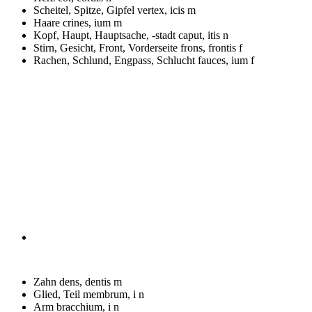
Scheitel, Spitze, Gipfel
vertex, icis m
Haare
crines, ium m
Kopf, Haupt, Hauptsache, -stadt
caput, itis n
Stirn, Gesicht, Front, Vorderseite
frons, frontis f
Rachen, Schlund, Engpass, Schlucht
fauces, ium f
Zahn
dens, dentis m
Glied, Teil
membrum, i n
Arm
bracchium, i n