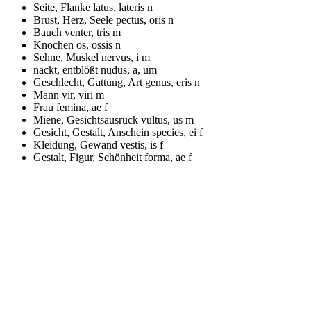
Seite, Flanke
latus, lateris n
Brust, Herz, Seele
pectus, oris n
Bauch
venter, tris m
Knochen
os, ossis n
Sehne, Muskel
nervus, i m
nackt, entblößt
nudus, a, um
Geschlecht, Gattung, Art
genus, eris n
Mann
vir, viri m
Frau
femina, ae f
Miene, Gesichtsausruck
vultus, us m
Gesicht, Gestalt, Anschein
species, ei f
Kleidung, Gewand
vestis, is f
Gestalt, Figur, Schönheit
forma, ae f