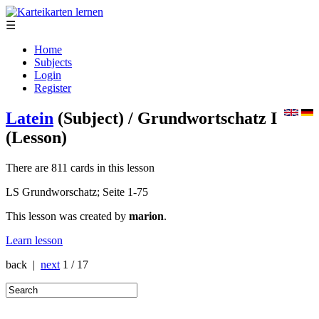
☰
Home
Subjects
Login
Register
Latein
(Subject)
/ Grundwortschatz I
(Lesson)
There are 811 cards in this lesson
LS Grundworschatz; Seite 1-75
This lesson was created by
marion
.
Learn lesson
back |
next
1 / 17