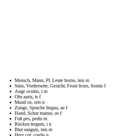
Mensch, Mann, Pl. Leute
homo, inis m
Stirn, Vorderseite, Gesicht; Front
frons, frontis f
Auge
oculus, i m
Ohr
auris, is f
Mund
os, oris n
Zunge, Sprache
lingua, ae f
Hand, Schar
manus, us f
Fuß
pes, pedis m
Rücken
tergum, i n
Blut
sanguis, inis m
Herz
cor, cordis n