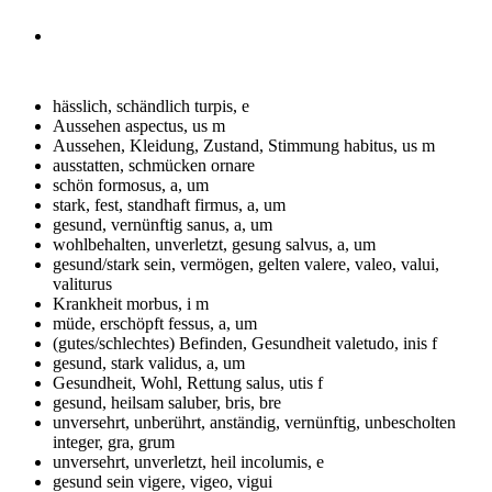
hässlich, schändlich
turpis, e
Aussehen
aspectus, us m
Aussehen, Kleidung, Zustand, Stimmung
habitus, us m
ausstatten, schmücken
ornare
schön
formosus, a, um
stark, fest, standhaft
firmus, a, um
gesund, vernünftig
sanus, a, um
wohlbehalten, unverletzt, gesung
salvus, a, um
gesund/stark sein, vermögen, gelten
valere, valeo, valui,
valiturus
Krankheit
morbus, i m
müde, erschöpft
fessus, a, um
(gutes/schlechtes) Befinden, Gesundheit
valetudo, inis f
gesund, stark
validus, a, um
Gesundheit, Wohl, Rettung
salus, utis f
gesund, heilsam
saluber, bris, bre
unversehrt, unberührt, anständig, vernünftig, unbescholten
integer, gra, grum
unversehrt, unverletzt, heil
incolumis, e
gesund sein
vigere, vigeo, vigui