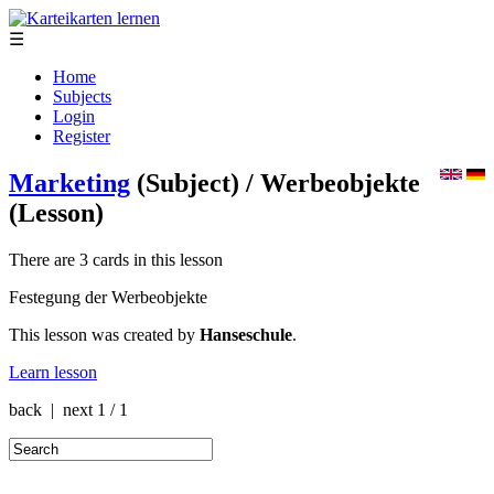
☰
Home
Subjects
Login
Register
Marketing
(Subject)
/ Werbeobjekte
(Lesson)
There are 3 cards in this lesson
Festegung der Werbeobjekte
This lesson was created by
Hanseschule
.
Learn lesson
back | next
1 / 1