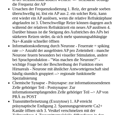
die Frequenz der AP
Ursachen der Frequenzkodierung
1. Reiz, der gerade soeben
überschwellig ist, löst ein AP aus 2. ein solcher Reiz, kann
erst wieder ein AP auslösen, wenn die relative Refraktärphase
abgelaufen ist 3. Überschwellige Reize können dagegen auch
während der relativen Refraktärzeit ein neues AP auslösen 4.
Darüber hinaus ist die Steigung des Aufstriches des APs bei
stärkeren Reizen steiler, da sich mehr spannungsabhängige
Na+-Kanäle schneller öffnen
Informationskodierung durch Neurone
- Feuerrate = spiking
rate --> Anzahl der ausgelösten AP pro Zeiteinheit - manche
Neurone feuern besonders bei visueller Stimulation, andere
bei Sprachproduktion - "Was machen die Neurone?" -
wichtige Frage bei der Beschreibung der Funktion eines
Hirnareals - Neurone mit ähnlicher Antworteigenschaft sind
häufig räumlich gruppiert --> regionale funktionelle
Spezialisierung
Chemische Synapse
- Präsynapse: zur informationssendenen
Zelle gehöriger Teil - Postsynapse: Zur
informationsempfangenden Zelle gehöriger Teil --> AP von
PRÄ zu POST
Transmitterfreisetzung (Exozytose)
1. AP erreicht
präsynaptische Endigung 2. Spannungsgesteuerte Ca2+
Kanäle öffnen sich 3. Vesikel verschmelzen mit der