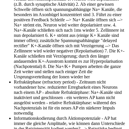
(z.B. durch synaptische Aktivität) 2. Ab einer gewissen
Schwelle öffnen sich spannungsabhängige Na+ Kanäle, die
besonders im Axonhügel konzentriert sind 3. Führt zu einer
positiven Feedback Schleife --> Na+ Kanäle öffnen sich -->
Na+ strömt ein, Neuron wird weiter depolarisiert usw. 4.
Na+-Kanäle schließen sich nach 1ms wieder 5. Zellinnere ist
nun depolarisiert 6. K+ strömt aus (einige K+ Kanäle sind
immer offen); zusätzliche Spannungsabhängige "delayed
rectifier" K+-Kanäle öffnen sich mit Verzögerung --> Das
Zellinnere wird wieder negativer (Repolarisation) 7. Die K+-
Kanäle schließen mit Verzögerung; durch den länger
andauernden K+-Ausstrom kommt es zur Hyperpolarisation
(Nachpotential) 8. Die Na+/K+ Pumpen arbeiten die ganze
Zeit weiter und stellen nach einiger Zeit die
Ursprungsverteilung der Ionen wieder her
Refraktärphase (refractory period)
- Zeitraum nicht
vorhandener bzw. reduzierter Erregbarkeit eines Neurons
nach einem AP - absolute Refraktärphase: Na+-Kanäle sind
inaktiviert und geschlossen - ein weiteres AP kann nicht
ausgelöst werden - relative Refraktärphase: während des
Nachpotenzials ist für ein neues AP ein stärkerer Impuls
notwendig
Informationskodierung durch Aktionspotenziale
- AP hat
immer die gleiche Amplitude, wie können dann Unterschiede
in der Reizintensität kodiert werden? --> Reizstärke bedingt