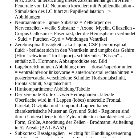
et al, 2005: untersuchung dieses Zusammenhangs im Affen -
Feuerrate von LC Neuronen korreliert mit Pupillendilatation -
Stimulation des LC führt zu Pupillendilatation -->
Abbildungen
Neuroanatomie
- graue Substanz = Zellkörper der
Nervenzellen - weiße Substanz = Axone, Myelin, Gliazellen -
Corpus Callosum = Fasertrakt, der die Hemisphären verbindet
- Sulci = Furchen -Gyri = Windungen Ventrikel
Zerebrospinalflüssigkeit
- aka Liquor, CSF (cerebrospinal
fluid) - befindet sich in den Ventrikeln und umgibt das Gehirn
(Hirn "schwimmt" im Liquor) - schützendes "Kissen" -
enthält z.B. Hormone, Abbauprodukte etc. Bild
Lagebezeichnungen
Abbildung oben = dorsal/superior unten
= ventral/inferior links/vorne = anterior/rostral rechts/hinten =
posterior/caudal verschiedene Schnitte: Horizontalschnitt,
Frontalschnitt, Sagittalschnitt
Hirnkompartimente
Abbildung/Tabelle
Der zerebrale Kortex
- zwei Hemisphären - laterale
Oberfläche wird in 4 Lappen (lobes) unterteilt: Frontal,
Parietal, Okzipital und Temporal -Lappen haben
charakteristische Muster an Gyri und Sulci - Regionen sind
durch Unterschiede in der Zytoarchitektur charakterisiert -->
Form, Größe, Anordnung der Zellen - Brodmann: Aufteilung
in 52 Areale (BA1-BA52)
Subkortex: Basalganglien
- wichtig für Handlungssteuerung