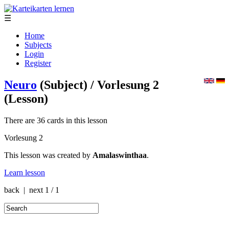
☰
Home
Subjects
Login
Register
Neuro
(Subject)
/ Vorlesung 2
(Lesson)
There are 36 cards in this lesson
Vorlesung 2
This lesson was created by
Amalaswinthaa
.
Learn lesson
back | next
1 / 1