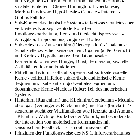
und Kognition - Interaktion mit Frontallapen über fronto-
striatale Schleifen - Chorea Huntington: Hyperkinesie,
Morbus Parkinson: Hypokinesie - Caudate - Putamen -
Globus Pallidus
Sub-Kortex: das limbische System
- teils etwas veraltetes aber
verbreitetes Konzept -zentrale Rolle bei
Emotionsverarbeitung, Lern- und Gedächtnisprozessen -
Amygdala, Hippocampus, cingulärer Kortex
Subkortex: das Zwischenhirn (Diencephalon)
- Thalamus:
Schaltstelle zwischen sensorischen Organen (außer Geruch)
und Kortex - Hypothalamus: Regulation basaler
Körperfunktionen wie Hunger, Durst, Temperatur, sexuelle
Aktivität, endokrine Funktionen
Mittelhinr
Tectum - colliculi superior: subkortikale visuelle
Kerne - colliculi inferior: subkortikale auditorische Kerne
Tegmentum: - substantia nigra/ventrales tegmentum:
dopaminerge Kerne -Nucleus Ruber: Teil des motorischen
Systems
Hinterhirn (Rautenhirn) und KLeinhirn/Cerebellum
- Medulla
oblongata (verlängertes Rückenmark) und Pons (brücke) -->
steuerung wichtiger Vitalfunktioen wie Herzrate und Atmung
- Kleinhirn: Wichtige Rolle bei der Motorik, insbesondere bei
der Integration von motorischen Kommandos mit
sensorischem Feedback --> "smooth movement"
Prinzipien der Funktionsweise des NS
1. Inforverarbeitungs