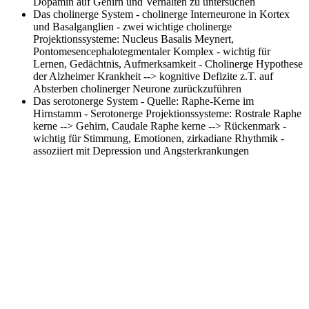
Dopamin auf Gehirn und Verhalten zu untersuchen
Das cholinerge System
- cholinerge Interneurone in Kortex
und Basalganglien - zwei wichtige cholinerge
Projektionssysteme: Nucleus Basalis Meynert,
Pontomesencephalotegmentaler Komplex - wichtig für
Lernen, Gedächtnis, Aufmerksamkeit - Cholinerge Hypothese
der Alzheimer Krankheit --> kognitive Defizite z.T. auf
Absterben cholinerger Neurone zurückzuführen
Das serotonerge System
- Quelle: Raphe-Kerne im
Hirnstamm - Serotonerge Projektionssysteme: Rostrale Raphe
kerne --> Gehirn, Caudale Raphe kerne --> Rückenmark -
wichtig für Stimmung, Emotionen, zirkadiane Rhythmik -
assoziiert mit Depression und Angsterkrankungen