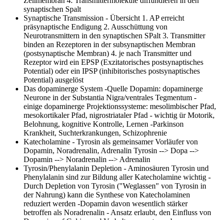
Zellmembran 4. Transmittermoleküle diffundieren in den
synaptischen Spalt
Synaptische Transmission - Übersicht
1. AP erreicht
präsynaptische Endigung 2. Ausschüttung von
Neurotransmittern in den synaptischen SPalt 3. Transmitter
binden an Rezeptoren in der subsynaptischen Membran
(postsynaptische Membran) 4. je nach Transmitter und
Rezeptor wird ein EPSP (Exzitatorisches postsynaptisches
Potential) oder ein IPSP (inhibitorisches postsynaptisches
Potential) ausgelöst
Das dopaminerge System
-Quelle Dopamin: dopaminerge
Neurone in der Substantia Nigra/ventrales Tegmentum -
einige dopaminerge Projektionssysteme: mesolimbischer Pfad,
mesokortikaler Pfad, nigrostriataler Pfad - wichtig ür Motorik,
Belohnung, kognitive Kontrolle, Lernen -Parkinson
Krankheit, Suchterkrankungen, Schizophrenie
Katecholamine
- Tyrosin als gemeinsamer Vorläufer von
Dopamin, Noradrenalin, Adrenalin Tyrosin --> Dopa -->
Dopamin --> Noradrenalin --> Adrenalin
Tyrosin/Phenylalanin Depletion
- Aminosäuren Tyrosin und
Phenylalanin sind zur Bildung aller Katecholamine wichtig -
Durch Depletion von Tyrosin ("Weglassen" von Tyrosin in
der Nahrung) kann die Synthese von Katecholaminen
reduziert werden -Dopamin davon wesentlich stärker
betroffen als Noradrenalin - Ansatz erlaubt, den Einfluss von