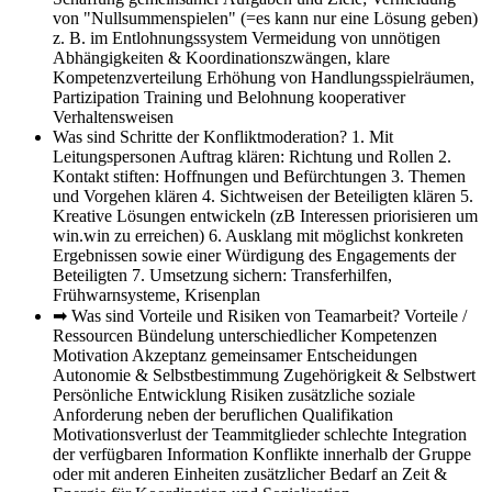
von "Nullsummenspielen" (=es kann nur eine Lösung geben)
z. B. im Entlohnungssystem Vermeidung von unnötigen
Abhängigkeiten & Koordinationszwängen, klare
Kompetenzverteilung Erhöhung von Handlungsspielräumen,
Partizipation Training und Belohnung kooperativer
Verhaltensweisen
Was sind Schritte der Konfliktmoderation?
1. Mit
Leitungspersonen Auftrag klären: Richtung und Rollen 2.
Kontakt stiften: Hoffnungen und Befürchtungen 3. Themen
und Vorgehen klären 4. Sichtweisen der Beteiligten klären 5.
Kreative Lösungen entwickeln (zB Interessen priorisieren um
win.win zu erreichen) 6. Ausklang mit möglichst konkreten
Ergebnissen sowie einer Würdigung des Engagements der
Beteiligten 7. Umsetzung sichern: Transferhilfen,
Frühwarnsysteme, Krisenplan
➡ Was sind Vorteile und Risiken von Teamarbeit?
Vorteile /
Ressourcen Bündelung unterschiedlicher Kompetenzen
Motivation Akzeptanz gemeinsamer Entscheidungen
Autonomie & Selbstbestimmung Zugehörigkeit & Selbstwert
Persönliche Entwicklung Risiken zusätzliche soziale
Anforderung neben der beruflichen Qualifikation
Motivationsverlust der Teammitglieder schlechte Integration
der verfügbaren Information Konflikte innerhalb der Gruppe
oder mit anderen Einheiten zusätzlicher Bedarf an Zeit &