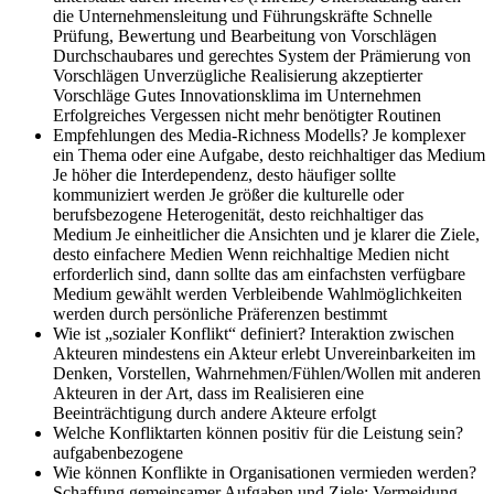
die Unternehmensleitung und Führungskräfte Schnelle
Prüfung, Bewertung und Bearbeitung von Vorschlägen
Durchschaubares und gerechtes System der Prämierung von
Vorschlägen Unverzügliche Realisierung akzeptierter
Vorschläge Gutes Innovationsklima im Unternehmen
Erfolgreiches Vergessen nicht mehr benötigter Routinen
Empfehlungen des Media-Richness Modells?
Je komplexer
ein Thema oder eine Aufgabe, desto reichhaltiger das Medium
Je höher die Interdependenz, desto häufiger sollte
kommuniziert werden Je größer die kulturelle oder
berufsbezogene Heterogenität, desto reichhaltiger das
Medium Je einheitlicher die Ansichten und je klarer die Ziele,
desto einfachere Medien Wenn reichhaltige Medien nicht
erforderlich sind, dann sollte das am einfachsten verfügbare
Medium gewählt werden Verbleibende Wahlmöglichkeiten
werden durch persönliche Präferenzen bestimmt
Wie ist „sozialer Konflikt“ definiert?
Interaktion zwischen
Akteuren mindestens ein Akteur erlebt Unvereinbarkeiten im
Denken, Vorstellen, Wahrnehmen/Fühlen/Wollen mit anderen
Akteuren in der Art, dass im Realisieren eine
Beeinträchtigung durch andere Akteure erfolgt
Welche Konfliktarten können positiv für die Leistung sein?
aufgabenbezogene
Wie können Konflikte in Organisationen vermieden werden?
Schaffung gemeinsamer Aufgaben und Ziele; Vermeidung