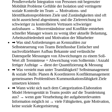
Pendlerverkehr Integration von Personen mit begrenzter
Mobilität Probleme Gefühle der Isolation und verringerte
soziale Kontrolle im Team → Motivations- und
Identifikationsproblemen Ziele und Zuständigkeiten sind oft
nicht ausreichend abgestimmt, und die Zielerreichung ist
schwieriger zu kontrollieren Vertrauen schwieriger
aufzubauen → Missverständnisse und Konflikte entstehen
schneller Manager wissen zu wenig über aktuelle Belastung,
Arbeitszufriedenheit und Motivation der Mitarbeiter
➡ Was sind Anforderungen an Kennzahlen zur
Selbststeuerung von Teams
Beinflussbar Einfacher und
nachvollziehbarer Aufbau Bekannte und verlässliche
Datenquelle Messungen von Abweichungen zu einem Soll-
Wert zB Termintreue = Abweichung vom Solltermin / Anzahl
fertiger Aufträge → dient der Quantifizierung & Messung
➡ Was versteht man unter Teamfähigkeit?
Selbstmanagement
& soziale Skills: Planen & Koordinieren Konfliktmanagement
gemeinsames Problemlösen Kummunikationsfähigkeit Ziele
umsetzen können
➡ Wann wirkt sich nach dem Categorization-Elaboration
Model Heterogenität in Teams positiv auf die Teamleistung
aus?
→ wenn gute Verarbeitung der aufgabenrelevanten
Information möglich ist → viele Fähigkeiten, gute Motivation,
keine soziale Kategorisierung