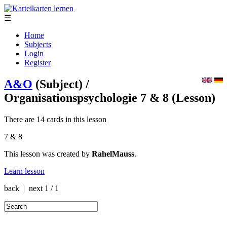
☰
Home
Subjects
Login
Register
A&O
(Subject)
/
Organisationspsychologie 7 & 8
(Lesson)
There are 14 cards in this lesson
7 & 8
This lesson was created by
RahelMauss
.
Learn lesson
back | next
1 / 1