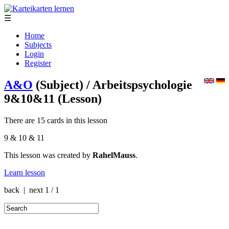
☰
Home
Subjects
Login
Register
A&O
(Subject)
/ Arbeitspsychologie
9&10&11
(Lesson)
There are 15 cards in this lesson
9 & 10 & 11
This lesson was created by
RahelMauss
.
Learn lesson
back | next
1 / 1