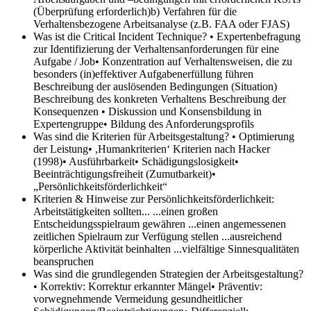
(Überprüfung erforderlich)b) Verfahren für die
Verhaltensbezogene Arbeitsanalyse (z.B. FAA oder FJAS)
Was ist die Critical Incident Technique?
• Expertenbefragung
zur Identifizierung der Verhaltensanforderungen für eine
Aufgabe / Job• Konzentration auf Verhaltensweisen, die zu
besonders (in)effektiver Aufgabenerfüllung führen
Beschreibung der auslösenden Bedingungen (Situation)
Beschreibung des konkreten Verhaltens Beschreibung der
Konsequenzen • Diskussion und Konsensbildung in
Expertengruppe• Bildung des Anforderungsprofils
Was sind die Kriterien für Arbeitsgestaltung?
• Optimierung
der Leistung• ,Humankriterien‘ Kriterien nach Hacker
(1998)• Ausführbarkeit• Schädigungslosigkeit•
Beeinträchtigungsfreiheit (Zumutbarkeit)•
„Persönlichkeitsförderlichkeit“
Kriterien & Hinweise zur Persönlichkeitsförderlichkeit:
Arbeitstätigkeiten sollten...
...einen großen
Entscheidungsspielraum gewähren ...einen angemessenen
zeitlichen Spielraum zur Verfügung stellen ...ausreichend
körperliche Aktivität beinhalten ...vielfältige Sinnesqualitäten
beanspruchen
Was sind die grundlegenden Strategien der Arbeitsgestaltung?
• Korrektiv: Korrektur erkannter Mängel• Präventiv:
vorwegnehmende Vermeidung gesundheitlicher