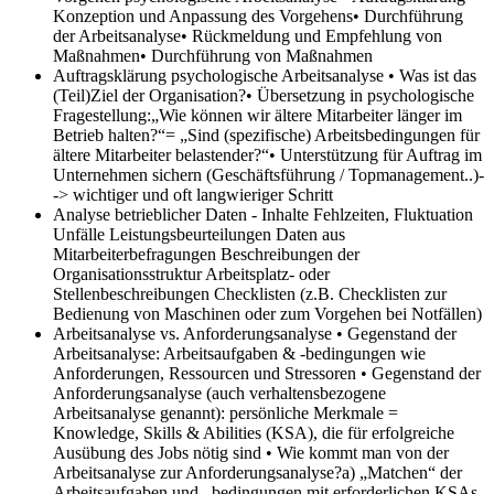
Konzeption und Anpassung des Vorgehens• Durchführung
der Arbeitsanalyse• Rückmeldung und Empfehlung von
Maßnahmen• Durchführung von Maßnahmen
Auftragsklärung psychologische Arbeitsanalyse
• Was ist das
(Teil)Ziel der Organisation?• Übersetzung in psychologische
Fragestellung:„Wie können wir ältere Mitarbeiter länger im
Betrieb halten?“= „Sind (spezifische) Arbeitsbedingungen für
ältere Mitarbeiter belastender?“• Unterstützung für Auftrag im
Unternehmen sichern (Geschäftsführung / Topmanagement..)-
-> wichtiger und oft langwieriger Schritt
Analyse betrieblicher Daten - Inhalte
Fehlzeiten, Fluktuation
Unfälle Leistungsbeurteilungen Daten aus
Mitarbeiterbefragungen Beschreibungen der
Organisationsstruktur Arbeitsplatz- oder
Stellenbeschreibungen Checklisten (z.B. Checklisten zur
Bedienung von Maschinen oder zum Vorgehen bei Notfällen)
Arbeitsanalyse vs. Anforderungsanalyse
• Gegenstand der
Arbeitsanalyse: Arbeitsaufgaben & -bedingungen wie
Anforderungen, Ressourcen und Stressoren • Gegenstand der
Anforderungsanalyse (auch verhaltensbezogene
Arbeitsanalyse genannt): persönliche Merkmale =
Knowledge, Skills & Abilities (KSA), die für erfolgreiche
Ausübung des Jobs nötig sind • Wie kommt man von der
Arbeitsanalyse zur Anforderungsanalyse?a) „Matchen“ der
Arbeitsaufgaben und –bedingungen mit erforderlichen KSAs