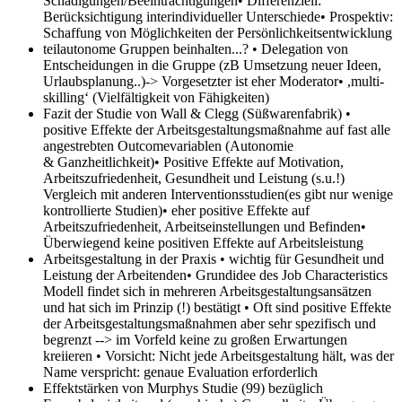
Schädigungen/Beeinträchtigungen• Differenziell:
Berücksichtigung interindividueller Unterschiede• Prospektiv:
Schaffung von Möglichkeiten der Persönlichkeitsentwicklung
teilautonome Gruppen beinhalten...?
• Delegation von
Entscheidungen in die Gruppe (zB Umsetzung neuer Ideen,
Urlaubsplanung..)-> Vorgesetzter ist eher Moderator• ,multi-
skilling‘ (Vielfältigkeit von Fähigkeiten)
Fazit der Studie von Wall & Clegg (Süßwarenfabrik)
•
positive Effekte der Arbeitsgestaltungsmaßnahme auf fast alle
angestrebten Outcomevariablen (Autonomie
& Ganzheitlichkeit)• Positive Effekte auf Motivation,
Arbeitszufriedenheit, Gesundheit und Leistung (s.u.!)
Vergleich mit anderen Interventionsstudien(es gibt nur wenige
kontrollierte Studien)• eher positive Effekte auf
Arbeitszufriedenheit, Arbeitseinstellungen und Befinden•
Überwiegend keine positiven Effekte auf Arbeitsleistung
Arbeitsgestaltung in der Praxis
• wichtig für Gesundheit und
Leistung der Arbeitenden• Grundidee des Job Characteristics
Modell findet sich in mehreren Arbeitsgestaltungsansätzen
und hat sich im Prinzip (!) bestätigt • Oft sind positive Effekte
der Arbeitsgestaltungsmaßnahmen aber sehr spezifisch und
begrenzt --> im Vorfeld keine zu großen Erwartungen
kreiieren • Vorsicht: Nicht jede Arbeitsgestaltung hält, was der
Name verspricht: genaue Evaluation erforderlich
Effektstärken von Murphys Studie (99) bezüglich