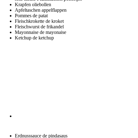
Krapfen
oliebollen
Apfeltaschen
appelflappen
Pommes
de patat
Fleischkrokette
de kroket
Fleischwurst
de frikandel
Mayonnaise
de mayonaise
Ketchup
de ketchup
Erdnusssauce
de pindasaus