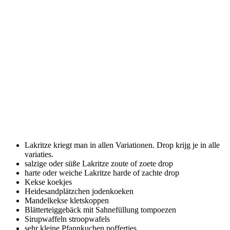
Lakritze kriegt man in allen Variationen.
Drop krijg je in alle
variaties.
salzige oder süße Lakritze
zoute of zoete drop
harte oder weiche Lakritze
harde of zachte drop
Kekse
koekjes
Heidesandplätzchen
jodenkoeken
Mandelkekse
kletskoppen
Blätterteiggebäck mit Sahnefüllung
tompoezen
Sirupwaffeln
stroopwafels
sehr kleine Pfannkuchen
poffertjes