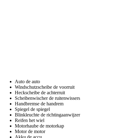
Auto
de auto
Windschutzscheibe
de voorruit
Heckscheibe
de achterruit
Scheibenwischer
de ruitenwissers
Handbremse
de handrem
Spiegel
de spiegel
Blinkleuchte
de richtingaanwijzer
Reifen
het wiel
Motorhaube
de motorkap
Motor
de motor
Akku
de accu