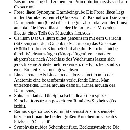
Zusammenhang sind zu nennen: Promontorium ossis sacri am
Os sacrum
Fossa iliaca
Synonym: Darmbeingrube Die Fossa iliaca liegt
in der Darmbeinschaufel (Ala ossis ilii). Kranial wird sie vom
Darmbeinkamm (Crista iliaca) begrenzt, kaudal von der Linea
arcuata. Die Fossa iliaca ist der Ursprung des Musculus
iliacus, eines Teils des Musculus iliopsoas.
Os ilium
Das Os ilium bildet gemeinsam mit dem Os ischii
(Sitzbein) und dem Os pubis (Schambein) das Os coxae
(Hüftbein). In der Kindheit sind alle drei Knochenanteile
durch Wachstumsfugen (Knorpelfugen) voneinander
abgrenzbar, nach Abschluss des Wachstums lassen sich
jedoch keine Anteile mehr erkennen, die Knochen sind zu
einer Einheit zusammengewachsen.
Linea arcuata
Als Linea arcuata bezeichnet man in der
Anatomie eine bogenförmig verlaufende Linie. Man
unterscheidet. Linea arcuata ossis ilii (Linea arcuata des
Darmbeins)
Spina ischiadica
Die Spina ischiadica ist ein spitzer
Knochenfortsatz am posterioren Rand des Sitzbeins (Os
ischii).
Ramus superior ossis ischii
Sitzbeinast Als Sitzbeinäste
bezeichnet man die beiden großen Knochenfortsätze des
Sitzbeins (Os ischii).
Symphysis pubica
Schambeinfuge, Beckensymphyse Die