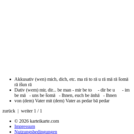
Akkusativ (wen) mich, dich, etc.
ma rā to rā u rā mā rā šomā
rā išun rā
Dativ (wem) mir, dir...
be man - mir be to - dir be u - im
be mā - uns be šomā - Ihnen, euch be ānhā - Ihnen
von (dem) Vater mit (dem) Vater
as pedar bā pedar
zurück | weiter
1 / 1
© 2026 karteikarte.com
Impressum
Nutzungsbedingungen