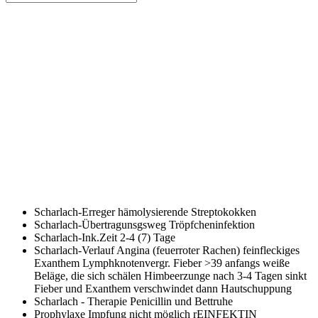
Scharlach-Erreger
hämolysierende Streptokokken
Scharlach-Übertragunsgsweg
Tröpfcheninfektion
Scharlach-Ink.Zeit
2-4 (7) Tage
Scharlach-Verlauf
Angina (feuerroter Rachen) feinfleckiges
Exanthem Lymphknotenvergr. Fieber >39 anfangs weiße
Beläge, die sich schälen Himbeerzunge nach 3-4 Tagen sinkt
Fieber und Exanthem verschwindet dann Hautschuppung
Scharlach - Therapie
Penicillin und Bettruhe
Prophylaxe
Impfung nicht möglich rEINFEKTIN