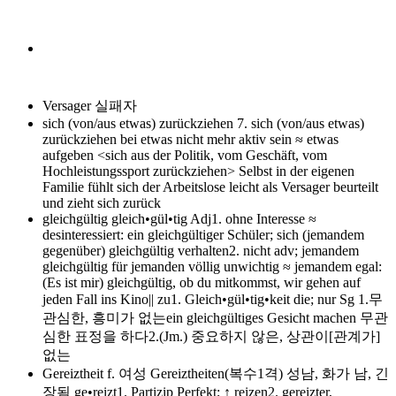
Versager
실패자
sich (von/aus etwas) zurückziehen
7. sich (von/aus etwas)
zurückziehen bei etwas nicht mehr aktiv sein ≈ etwas
aufgeben <sich aus der Politik, vom Geschäft, vom
Hochleistungssport zurückziehen> Selbst in der eigenen
Familie fühlt sich der Arbeitslose leicht als Versager beurteilt
und zieht sich zurück
gleichgültig
gleich•gül•tig Adj1. ohne Interesse ≈
desinteressiert: ein gleichgültiger Schüler; sich (jemandem
gegenüber) gleichgültig verhalten2. nicht adv; jemandem
gleichgültig für jemanden völlig unwichtig ≈ jemandem egal:
(Es ist mir) gleichgültig, ob du mitkommst, wir gehen auf
jeden Fall ins Kino|| zu1. Gleich•gül•tig•keit die; nur Sg 1.무
관심한, 흥미가 없는ein gleichgültiges Gesicht machen 무관
심한 표정을 하다2.(Jm.) 중요하지 않은, 상관이[관계가]
없는
Gereiztheit
f. 여성 Gereiztheiten(복수1격) 성남, 화가 남, 긴
장됨 ge•reizt1. Partizip Perfekt; ↑ reizen2. gereizter,