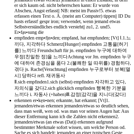
er sich kaum od. nicht beherrschen kann: Er wurde von
Abscheu, Angst erfasst|| NB: meist im Passiv!5. etwas
erfassen einen Text o. Ä. (meist am Computer) tippen|| ID Du
hasts erfasst! gespr iron; verwendet, wenn jemand etwas
Selbstverständliches endlich versteht|| zu1, 2. und5.
Er•fạs•sung die
empfinden
emp•fịn•den; empfand, hat empfunden; [Vt] Ⅰ.1.느
끼다, 지각하다 Schmerz[Hunger] empfinden 고통을[허기
를] 느끼다 Freundschaft für jn. empfinden 누구에 대하여
우정[친밀한 정]을 느끼다Achtung vor Jm. empfinden 누구
에 대하여 존경심을 품다 2.(불쾌한 일 따위를) 경험하다,
겪다 js. Rache[Verachtung] empfinden 누구로부터 보복[멸
시] 당하다 refl. 재귀동사
Ⅱ.sich empfinden1.sich (selbst) empfinden 자각하고 있다,
자의식을 갖다2.sich glücklich empfinden 행복한 기분을
느끼다 i. 자동사 (+haben)Ⅲ.감정[감각]을 지니다[갖다]
erkennen
er•kẹn•nen; erkannte, hat erkannt; [Vt]1.
jemanden/etwas erkennen jemanden/etwas so deutlich sehen,
dass man weiß, wen od. was man vor seinen Augen hat: Aus
dieser Entfernung kann ich die Zahlen nicht erkennen2.
jemanden/etwas (an etwas (Dat)) erkennen aufgrund
bestimmter Merkmale sofort wissen, um welche Person od.
Sache es sich handelt: jemanden an einer typischen Geste