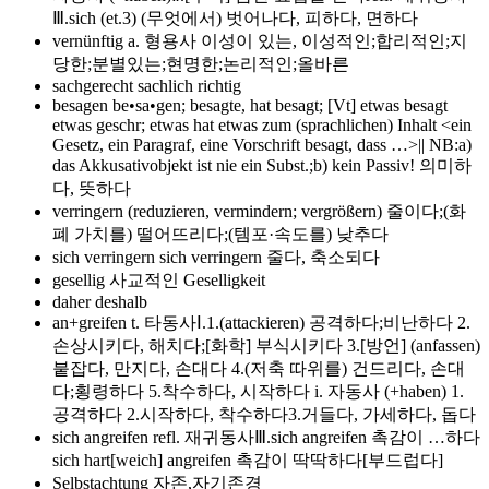
Ⅲ.sich (et.3) (무엇에서) 벗어나다, 피하다, 면하다
vernünftig
a. 형용사 이성이 있는, 이성적인;합리적인;지
당한;분별있는;현명한;논리적인;올바른
sachgerecht
sachlich richtig
besagen
be•sa•gen; besagte, hat besagt; [Vt] etwas besagt
etwas geschr; etwas hat etwas zum (sprachlichen) Inhalt <ein
Gesetz, ein Paragraf, eine Vorschrift besagt, dass …>|| NB:a)
das Akkusativobjekt ist nie ein Subst.;b) kein Passiv! 의미하
다, 뜻하다
verringern
(reduzieren, vermindern; vergrößern) 줄이다;(화
폐 가치를) 떨어뜨리다;(템포·속도를) 낮추다
sich verringern
sich verringern 줄다, 축소되다
gesellig
사교적인 Geselligkeit
daher
deshalb
an+greifen
t. 타동사Ⅰ.1.(attackieren) 공격하다;비난하다 2.
손상시키다, 해치다;[화학] 부식시키다 3.[방언] (anfassen)
붙잡다, 만지다, 손대다 4.(저축 따위를) 건드리다, 손대
다;횡령하다 5.착수하다, 시작하다 i. 자동사 (+haben) 1.
공격하다 2.시작하다, 착수하다3.거들다, 가세하다, 돕다
sich angreifen
refl. 재귀동사Ⅲ.sich angreifen 촉감이 …하다
sich hart[weich] angreifen 촉감이 딱딱하다[부드럽다]
Selbstachtung
자존,자기존경