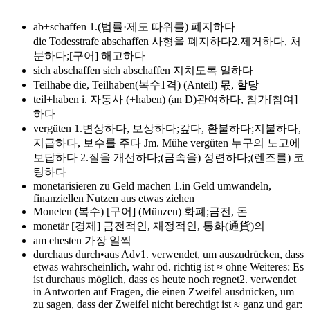
ab+schaffen
1.(법률·제도 따위를) 폐지하다
die Todesstrafe abschaffen 사형을 폐지하다2.제거하다, 처
분하다;[구어] 해고하다
sich abschaffen
sich abschaffen 지치도록 일하다
Teilhabe
die, Teilhaben(복수1격) (Anteil) 몫, 할당
teil+haben
i. 자동사 (+haben) (an D)관여하다, 참가[참여]
하다
vergüten
1.변상하다, 보상하다;갚다, 환불하다;지불하다,
지급하다, 보수를 주다 Jm. Mühe vergüten 누구의 노고에
보답하다 2.질을 개선하다;(금속을) 정련하다;(렌즈를) 코
팅하다
monetarisieren
zu Geld machen 1.in Geld umwandeln,
finanziellen Nutzen aus etwas ziehen
Moneten
(복수) [구어] (Münzen) 화폐;금전, 돈
monetär
[경제] 금전적인, 재정적인, 통화(通貨)의
am ehesten
가장 일찍
durchaus
durch•aus Adv1. verwendet, um auszudrücken, dass
etwas wahrscheinlich, wahr od. richtig ist ≈ ohne Weiteres: Es
ist durchaus möglich, dass es heute noch regnet2. verwendet
in Antworten auf Fragen, die einen Zweifel ausdrücken, um
zu sagen, dass der Zweifel nicht berechtigt ist ≈ ganz und gar: