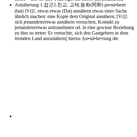
Annäherung
1.접근2.친교, 교제;동화(同和) ạn•nä•hern
(hat) [Vt]1. etwas etwas (Dat) annähern etwas einer Sache
ähnlich machen: eine Kopie dem Original annähern; [Vr]2.
sich jemandem/etwas annähern versuchen, Kontakt zu
jemandem/etwas aufzunehmen od. in eine gewisse Beziehung
zu ihm zu treten: Er versuchte, sich den Gastgebern in dem
fremden Land anzunähern|| hierzu Ạn•nä•he•rung die