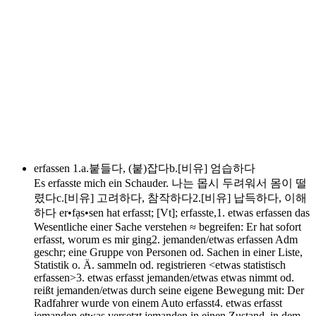
erfassen
1.a.붙들다, (붙)잡다b.[비유] 엄습하다
Es erfasste mich ein Schauder. 나는 몹시 두려워서 몸이 떨
렸다c.[비유] 고려하다, 참작하다2.[비유] 납득하다, 이해
하다 er•fạs•sen hat erfasst; [Vt]; erfasste,1. etwas erfassen das
Wesentliche einer Sache verstehen ≈ begreifen: Er hat sofort
erfasst, worum es mir ging2. jemanden/etwas erfassen Adm
geschr; eine Gruppe von Personen od. Sachen in einer Liste,
Statistik o. Ä. sammeln od. registrieren <etwas statistisch
erfassen>3. etwas erfasst jemanden/etwas etwas nimmt od.
reißt jemanden/etwas durch seine eigene Bewegung mit: Der
Radfahrer wurde von einem Auto erfasst4. etwas erfasst
jemanden etwas versetzt jemanden in einen Zustand, in dem