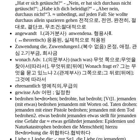
„Hat er sich getäuscht?“ - „Nein, er hat sich durchaus nicht
getäuscht!“; „Habe ich dich beleidigt?“ - „Aber nein,
durchaus nicht!“3. ≈ unbedingt, auf jeden Fall: Sie wollte
durchaus allein spazieren gehen 전적으로, 전연, 완전히, 절
대로, 결단코, 무조건;절대적으로
angewandt
Ⅰ.(과거분사) anwendena. 형용사Ⅱ.
( ↔theoretisch) 응용된, 실제적으로 적용된
Zuwendung
die, Zuwendungen1.(복수 없음) 온정, 애정, 관
심 2.기부금, 희사금
wonach
Adv. 1.(의문부사) (nach was) 무엇 쪽으로;무엇을
찾아서[따라서], 무엇뒤로[뒤에] Wonach fragt er? 그는 무
엇을 묻고 있느냐 2.(관계부사) 그쪽으로;그 뒤로[뒤에];
그것에 따라서
ehrenamtlich
명예직의,무급의
gewisse
Adv 어떤 ; 일정한
bedrohen
be•dro•hen; bedrohte, hat bedroht; [Vt]1. jemanden
(mit etwas) bedrohen jemandem mit Worten od. Taten drohen:
jemanden mit einer Pistole bedrohen; jemanden mit dem Tod
bedrohen2. etwas bedroht jemanden etwas stellt für jemanden
eine Gefahr dar ≈ etwas gefährdet jemanden: Epidemien und
Naturkatastrophen bedrohen die Menschheit|| hierzu
Be•dro•hung die 위협하다.협박하다
Liebe +
Lie•be die; -; nur Sg1. die Liebe (zu jemandem)