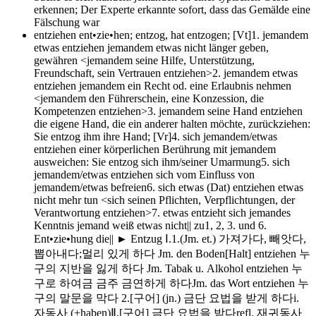
erkennen; Der Experte erkannte sofort, dass das Gemälde eine
Fälschung war
entziehen
ent•zie•hen; entzog, hat entzogen; [Vt]1. jemandem
etwas entziehen jemandem etwas nicht länger geben,
gewähren <jemandem seine Hilfe, Unterstützung,
Freundschaft, sein Vertrauen entziehen>2. jemandem etwas
entziehen jemandem ein Recht od. eine Erlaubnis nehmen
<jemandem den Führerschein, eine Konzession, die
Kompetenzen entziehen>3. jemandem seine Hand entziehen
die eigene Hand, die ein anderer halten möchte, zurückziehen:
Sie entzog ihm ihre Hand; [Vr]4. sich jemandem/etwas
entziehen einer körperlichen Berührung mit jemandem
ausweichen: Sie entzog sich ihm/seiner Umarmung5. sich
jemandem/etwas entziehen sich vom Einfluss von
jemandem/etwas befreien6. sich etwas (Dat) entziehen etwas
nicht mehr tun <sich seinen Pflichten, Verpflichtungen, der
Verantwortung entziehen>7. etwas entzieht sich jemandes
Kenntnis jemand weiß etwas nicht|| zu1, 2, 3. und 6.
Ent•zie•hung die|| ► Entzug Ⅰ.1.(Jm. et.) 가져가다, 빼앗다,
뽑아내다;멀리 있게 하다 Jm. den Boden[Halt] entziehen 누
구의 지반을 잃게 하다 Jm. Tabak u. Alkohol entziehen 누
구로 하여금 금주 금연하게 하다Jm. das Wort entziehen 누
구의 말문을 막다 2.[구어] (jn.) 금단 요법을 받게 하다i.
자동사 (+haben)Ⅱ.[구어] 금단 요법을 받다refl. 재귀동사