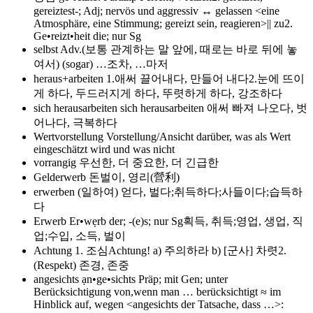
gereiztest-; Adj; nervös und aggressiv ↔ gelassen <eine
Atmosphäre, eine Stimmung; gereizt sein, reagieren>|| zu2.
Ge•reizt•heit die; nur Sg
selbst
Adv.(보통 관계하는 말 앞에, 때로는 바로 뒤에 놓
여서) (sogar) …조차, …마저
heraus+arbeiten
1.애써 끌어내다, 만들어 내다2.눈에 뜨이
게 하다, 두드러지게 하다, 뚜렷하게 하다, 강조하다
sich herausarbeiten
sich herausarbeiten 애써 빠져 나오다, 벗
어나다, 극복하다
Wertvorstellung
Vorstellung/Ansicht darüber, was als Wert
eingeschätzt wird und was nicht
vorrangig
우선한, 더 중요한, 더 긴급한
Gelderwerb
돈벌이, 영리(營利)
erwerben
(일하여) 얻다, 벌다;취득하다;사들이다;습득하
다
Erwerb
Er•wẹrb der; -(e)s; nur Sg획득, 취득;영업, 생업, 직
업;수입, 소득, 벌이
Achtung
1. 조심Achtung! a) 주의하라 b) [군사] 차렷2.
(Respekt) 존경, 존중
angesichts
ạn•ge•sichts Präp; mit Gen; unter
Berücksichtigung von,wenn man … berücksichtigt ≈ im
Hinblick auf, wegen <angesichts der Tatsache, dass …>: