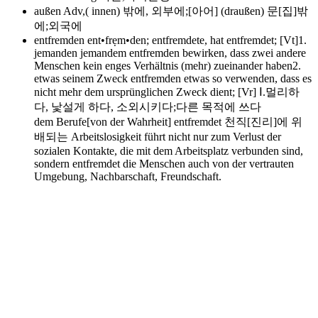
außen
Adv,( innen) 밖에, 외부에;[아어] (draußen) 문[집]밖
에;외국에
entfremden
ent•frẹm•den; entfremdete, hat entfremdet; [Vt]1.
jemanden jemandem entfremden bewirken, dass zwei andere
Menschen kein enges Verhältnis (mehr) zueinander haben2.
etwas seinem Zweck entfremden etwas so verwenden, dass es
nicht mehr dem ursprünglichen Zweck dient; [Vr] Ⅰ.멀리하
다, 낯설게 하다, 소외시키다;다른 목적에 쓰다
dem Berufe[von der Wahrheit] entfremdet 천직[진리]에 위
배되는 Arbeitslosigkeit führt nicht nur zum Verlust der
sozialen Kontakte, die mit dem Arbeitsplatz verbunden sind,
sondern entfremdet die Menschen auch von der vertrauten
Umgebung, Nachbarschaft, Freundschaft.