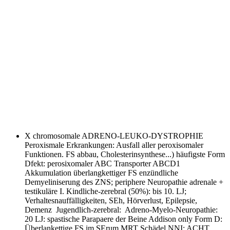
X chromosomale ADRENO-LEUKO-DYSTROPHIE
Peroxismale Erkrankungen: Ausfall aller peroxisomaler
Funktionen. FS abbau, Cholesterinsynthese...) häufigste Form
Dfekt: perosixomaler ABC Transporter ABCD1
Akkumulation überlangkettiger FS enzündliche
Demyeliniserung des ZNS; periphere Neuropathie adrenale +
testikuläre I. Kindliche-zerebral (50%): bis 10. LJ;
Verhaltesnauffälligkeiten, SEh, Hörverlust, Epilepsie,
Demenz Jugendlich-zerebral: Adreno-Myelo-Neuropathie:
20 LJ: spastische Parapaere der Beine Addison only Form D:
Überlankettige FS im SErum MRT Schädel NNI: ACHT