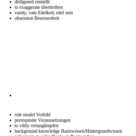
disfigured
entstellt
to exaggerate
übertreiben
vanity, vain
Eitelkeit, eitel sein
obsession
Besessenheit
role model
Vorbild
prerequisite
Voraussetzungen
to vilify
verunglimpfen
background knowledge
Basiswissen/Hintergrundwissen