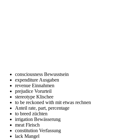
consciousness
Bewusstsein
expenditure
Ausgaben
revenue
Einnahmen
prejudice
Vorurteil
stereotype
Klischee
to be reckoned with
mit etwas rechnen
Anteil
rate, part, percentage
to breed
züchten
irrigation
Bewässerung
meat
Fleisch
constitution
Verfassung
lack
Mangel