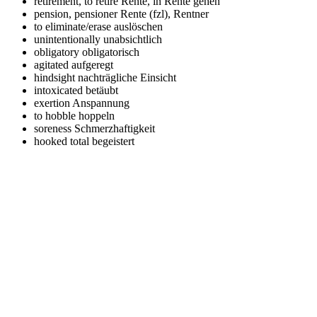
retirement, to retire
Rente, in Rente gehen
pension, pensioner
Rente (fzl), Rentner
to eliminate/erase
auslöschen
unintentionally
unabsichtlich
obligatory
obligatorisch
agitated
aufgeregt
hindsight
nachträgliche Einsicht
intoxicated
betäubt
exertion
Anspannung
to hobble
hoppeln
soreness
Schmerzhaftigkeit
hooked
total begeistert