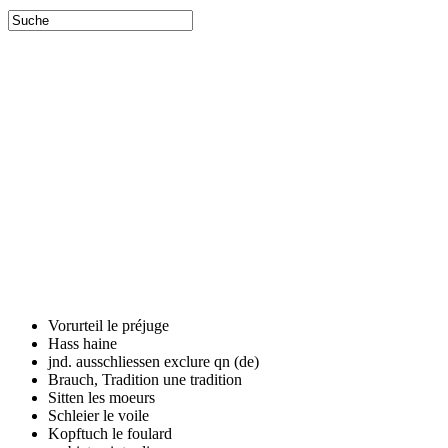
Vorurteil
le préjuge
Hass
haine
jnd. ausschliessen
exclure qn (de)
Brauch, Tradition
une tradition
Sitten
les moeurs
Schleier
le voile
Kopftuch
le foulard