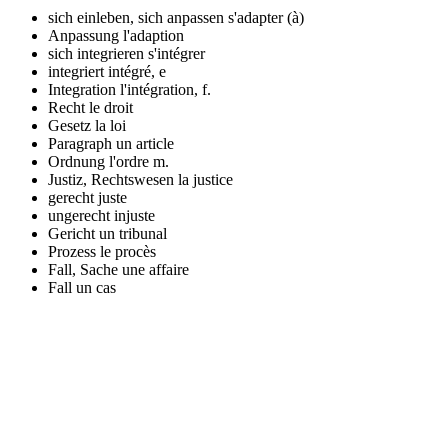
sich einleben, sich anpassen
s'adapter (à)
Anpassung
l'adaption
sich integrieren
s'intégrer
integriert
intégré, e
Integration
l'intégration, f.
Recht
le droit
Gesetz
la loi
Paragraph
un article
Ordnung
l'ordre m.
Justiz, Rechtswesen
la justice
gerecht
juste
ungerecht
injuste
Gericht
un tribunal
Prozess
le procès
Fall, Sache
une affaire
Fall
un cas