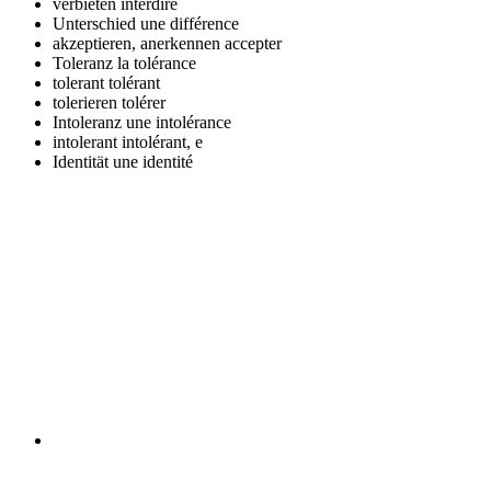
verbieten
interdire
Unterschied
une différence
akzeptieren, anerkennen
accepter
Toleranz
la tolérance
tolerant
tolérant
tolerieren
tolérer
Intoleranz
une intolérance
intolerant
intolérant, e
Identität
une identité