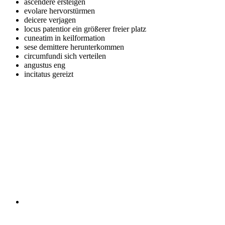
ascendere
ersteigen
evolare
hervorstürmen
deicere
verjagen
locus patentior
ein größerer freier platz
cuneatim
in keilformation
sese demittere
herunterkommen
circumfundi
sich verteilen
angustus
eng
incitatus
gereizt