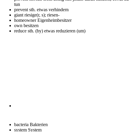
tun
prevent sth.
etwas verhindern
giant
riesige(r, s); riesen-
homeowner
Eigenheimbesitzer
own
besitzen
reduce sth. (by)
etwas reduzieren (um)
bacteria
Bakterien
system
System