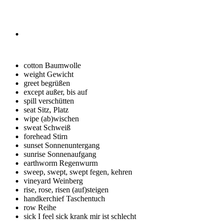
cotton
Baumwolle
weight
Gewicht
greet
begrüßen
except
außer, bis auf
spill
verschütten
seat
Sitz, Platz
wipe
(ab)wischen
sweat
Schweiß
forehead
Stirn
sunset
Sonnenuntergang
sunrise
Sonnenaufgang
earthworm
Regenwurm
sweep, swept, swept
fegen, kehren
vineyard
Weinberg
rise, rose, risen
(auf)steigen
handkerchief
Taschentuch
row
Reihe
sick I feel sick
krank mir ist schlecht