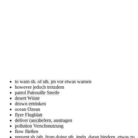
to warn sb. of sth.
jm vor etwas warnen
however
jedoch trotzdem
patrol
Patrouille Streife
desert
Wüste
drown
ertrinken
ocean
Ozean
flyer
Flugblatt
deliver
(aus)liefern, austragen
pollution
Verschmutzung
flow
fließen
prevent sb./sth. from doing sth.
jmdn. daran hindern, etwas zu