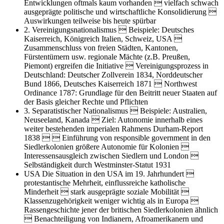
Entwicklungen oftmals kaum vorhanden  vielfach schwach
ausgeprägte politische und wirtschaftliche Konsolidierung 
Auswirkungen teilweise bis heute spürbar
2. Vereinigungsnationalismus
 Beispiele: Deutsches
Kaiserreich, Königreich Italien, Schweiz, USA 
Zusammenschluss von freien Städten, Kantonen,
Fürstentümern usw. regionale Mächte (z.B. Preußen,
Piemont) ergreifen die Initiative  Vereinigungsprozess in
Deutschland: Deutscher Zollverein 1834, Norddeutscher
Bund 1866, Deutsches Kaiserreich 1871  Northwest
Ordinance 1787: Grundlage für den Beitritt neuer Staaten auf
der Basis gleicher Rechte und Pflichten
3. Separatistischer Nationalismus
 Beispiele: Australien,
Neuseeland, Kanada  Ziel: Autonomie innerhalb eines
weiter bestehenden imperialen Rahmens Durham-Report
1838   Einführung von responsible government in den
Siedlerkolonien größere Autonomie für Kolonien 
Interessensausgleich zwischen Siedlern und London 
Selbständigkeit durch Westminster-Statut 1931
USA Die Situation in den USA im 19. Jahrhundert

protestantische Mehrheit, einflussreiche katholische
Minderheit  stark ausgeprägte soziale Mobilität 
Klassenzugehörigkeit weniger wichtig als in Europa 
Rassengeschichte jener der britischen Siedlerkolonien ähnlich
 Benachteiligung von Indianern, Afroamerikanern und