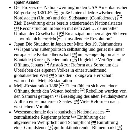
später Asiaten
Der Prozess der Nationswerdung in den USA Amerikanischer
Bürgerkrieg 1861-65
 große Unterschiede zwischen den
Nordstaaten (Union) und den Südstaaten (Confederacy) 
Ziel: Bewahrung eines bereits existierenden Nationalstaates
 Reconstruction im Süden mit dem Ziel … dauerhafter
Umbau der Gesellschaft  Emanzipation ehemaliger Sklaven
… wurde nicht erreicht  „unvollendete Revolution“
Japan Die Situation in Japan zur Mitte des 19. Jahrhunderts
 Japan war außenpolitisch selbständig und geriet nie unter
europäische Kolonialherrschaft  nur wenige diplomatische
Kontakte (Korea, Niederlande)  Ungleiche Verträge und
Öffnung Japans  Anstoß zur Reform aus Sorge um das
Überleben des eigenen Volkes in einer zunehmend
globalisierten Welt  Sturz der Tokugawa-Herrschaft
während der Meiji-Restauration
Meiji-Restauration 1868
 Eliten fühlten sich von einer
Öffnung durch den Westen bedroht  Rebellion wurden von
den Samurai getragen  Beseitigung des alten Feudalsystems
Aufbau eines modernen Staates  Viele Reformen nach
westlichem Vorbild
Wesensmerkmale des japanischen Nationalstaates

zentralistische Regierungsform  Einführung der
allgemeinen Wehrpflicht und Schulpflicht  Einführung
einer Grundsteuer  gut funktionierender Binnenmarkt 