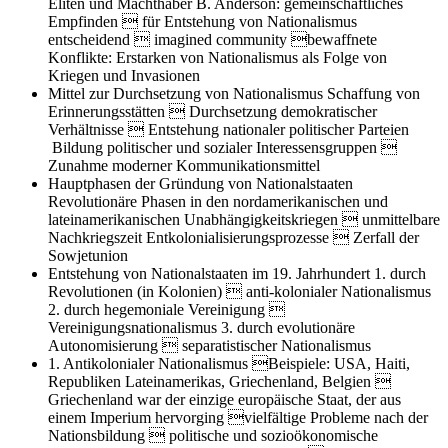
Eliten und Machthaber B. Anderson: gemeinschaftliches
Empfinden  für Entstehung von Nationalismus
entscheidend  imagined community bewaffnete
Konflikte: Erstarken von Nationalismus als Folge von
Kriegen und Invasionen
Mittel zur Durchsetzung von Nationalismus
Schaffung von
Erinnerungsstätten  Durchsetzung demokratischer
Verhältnisse  Entstehung nationaler politischer Parteien
Bildung politischer und sozialer Interessensgruppen 
Zunahme moderner Kommunikationsmittel
Hauptphasen der Gründung von Nationalstaaten
Revolutionäre Phasen in den nordamerikanischen und
lateinamerikanischen Unabhängigkeitskriegen  unmittelbare
Nachkriegszeit Entkolonialisierungsprozesse  Zerfall der
Sowjetunion
Entstehung von Nationalstaaten im 19. Jahrhundert
1. durch
Revolutionen (in Kolonien)  anti-kolonialer Nationalismus
2. durch hegemoniale Vereinigung 
Vereinigungsnationalismus 3. durch evolutionäre
Autonomisierung  separatistischer Nationalismus
1. Antikolonialer Nationalismus
Beispiele: USA, Haiti,
Republiken Lateinamerikas, Griechenland, Belgien 
Griechenland war der einzige europäische Staat, der aus
einem Imperium hervorging vielfältige Probleme nach der
Nationsbildung  politische und sozioökonomische