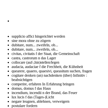
supplicio affici
hingerichtet werden
sine mora
ohne zu zögern
dubitare, num...
zweifeln, ob...
dubitare, num...
zweifeln, ob...
civitas, civitatis f
der Staat, die Gemeinschaft
castra, castrorum n
das Lager
collocare
(auf-,hin)stellen/legen
audacia, audaciae f
die Frechheit, die Kühnheit
quearere, quaero, quaesivi, queasitum
suchen, fragen
cogitare
denken (an) nachdenken (über) Infinitiv :
beabsichtigen
comperire,
erfahren In Erfahrung bringen
domus, domus f
das Haus
incendium, incendii n
der Brand, das Feuer
lux lucis f
das (Tages-)Licht
negare
leugnen, ablehnen, verweigern
postulare
fordern