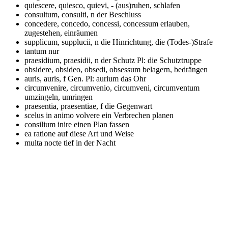
quiescere, quiesco, quievi, -
(aus)ruhen, schlafen
consultum, consulti, n
der Beschluss
concedere, concedo, concessi, concessum
erlauben,
zugestehen, einräumen
supplicum, supplucii, n
die Hinrichtung, die (Todes-)Strafe
tantum
nur
praesidium, praesidii, n
der Schutz Pl: die Schutztruppe
obsidere, obsideo, obsedi, obsessum
belagern, bedrängen
auris, auris, f Gen. Pl: aurium
das Ohr
circumvenire, circumvenio, circumveni, circumventum
umzingeln, umringen
praesentia, praesentiae, f
die Gegenwart
scelus in animo volvere
ein Verbrechen planen
consilium inire
einen Plan fassen
ea ratione
auf diese Art und Weise
multa nocte
tief in der Nacht