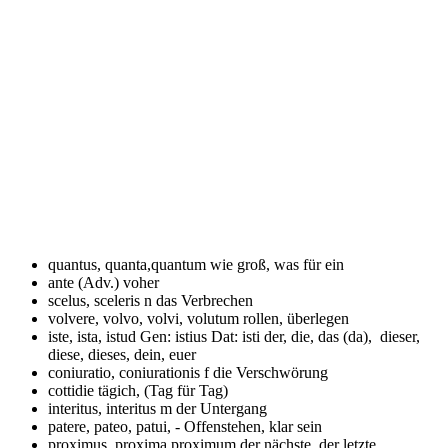
quantus, quanta,quantum
wie groß, was für ein
ante (Adv.)
voher
scelus, sceleris n
das Verbrechen
volvere, volvo, volvi, volutum
rollen, überlegen
iste, ista, istud Gen: istius Dat: isti
der, die, das (da), dieser,
diese, dieses, dein, euer
coniuratio, coniurationis f
die Verschwörung
cottidie
tägich, (Tag für Tag)
interitus, interitus m
der Untergang
patere, pateo, patui, -
Offenstehen, klar sein
proximus, proxima,proximum
der nächste, der letzte