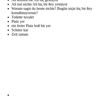
Ali isst nichts
Ali hiς bir ßey yemiyor
Warum sagst du heute nichts?
Bugün niςin hiς bir ßey
konußmuyorsun?
Toilette
tuvalet
Platz
yer
ein freier Platz
boß bir yer
Schnee
kar
Zeit
zaman