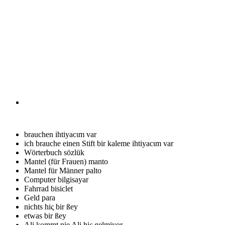
brauchen
ihtiyacιm var
ich brauche einen Stift
bir kaleme ihtiyacιm var
Wörterbuch
sözlük
Mantel (für Frauen)
manto
Mantel für Männer
palto
Computer
bilgisayar
Fahrrad
bisiclet
Geld
para
nichts
hiς bir ßey
etwas
bir ßey
Ali kommt nie
Ali hiς gelmiyor