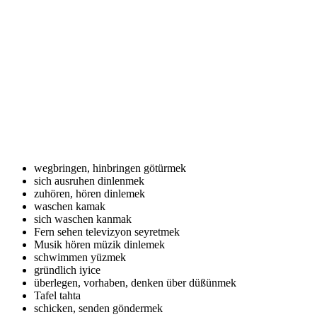
wegbringen, hinbringen
götürmek
sich ausruhen
dinlenmek
zuhören, hören
dinlemek
waschen
kamak
sich waschen
kanmak
Fern sehen
televizyon seyretmek
Musik hören
müzik dinlemek
schwimmen
yüzmek
gründlich
iyice
überlegen, vorhaben, denken über
düßünmek
Tafel
tahta
schicken, senden
göndermek