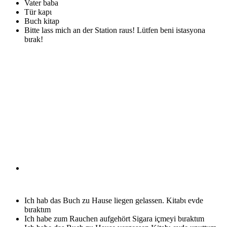
Vater
baba
Tür
kapι
Buch
kitap
Bitte lass mich an der Station raus!
Lütfen beni istasyona
bιrak!
Ich hab das Buch zu Hause liegen gelassen.
Kitabι evde
bιraktιm
Ich habe zum Rauchen aufgehört
Sigara içmeyi bιraktιm