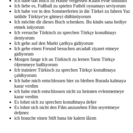
Ich habe das Buch zu Hause vergessen
Kitabι evde unuttum
Ich liebe es, Fußball zu spielen
Futból oynamayι seviyorum
Ich habe vor in den Sommerferien in die Türkei zu fahren
Yaz
tatilide Türkiye'ye gitmeyi düßünüyorum
Ich möchte dir dieses Buch schenken.
Bu kitabι sana hediye
etmek istiyorum
Ich versuche Türkisch zu sprechen
Türkçe konußmayι
deniyorum
Ich gehe auf den Markt
çarßιya gidiyorum
Ich gehe einen Freund besuchen
arcadaß ziyaret etmeye
gidiyorum
Morgen fange ich an Türkisch zu lernen
Yarιn Türkçe
ö§renmeye baßlιyorum
Ich trainiere Türkisch zu sprechen
Türkçe konußmaya
çalιßιyorum
Ich habe mich entschlossen hier zu bleiben
Burada kalmaya
karar verdim
ich habe mich entschlossen nicht zu heiraten
evlenmemeye
karar verdim
Es lohnt sich zu sprechen
konußmaya de§er
Es lohnt sich nicht den Film anzusehen
Film seyretmeye
de§mez
ich brauche einen Stift
bana bir kalem lâzιm