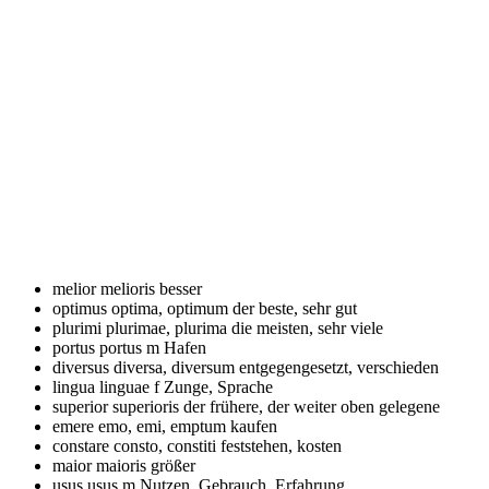
melior
melioris besser
optimus
optima, optimum der beste, sehr gut
plurimi
plurimae, plurima die meisten, sehr viele
portus
portus m Hafen
diversus
diversa, diversum entgegengesetzt, verschieden
lingua
linguae f Zunge, Sprache
superior
superioris der frühere, der weiter oben gelegene
emere
emo, emi, emptum kaufen
constare
consto, constiti feststehen, kosten
maior
maioris größer
usus
usus m Nutzen, Gebrauch, Erfahrung