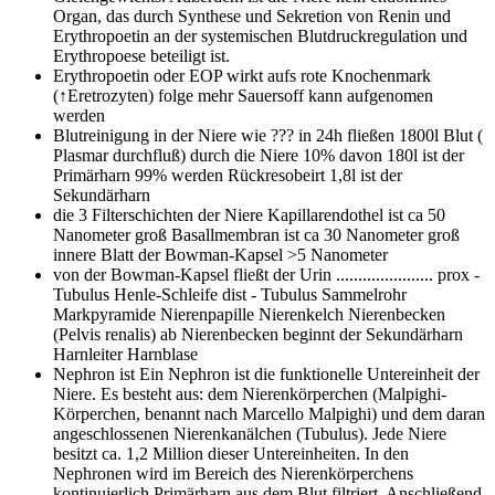
Organ, das durch Synthese und Sekretion von Renin und
Erythropoetin an der systemischen Blutdruckregulation und
Erythropoese beteiligt ist.
Erythropoetin
oder EOP wirkt aufs rote Knochenmark
(↑Eretrozyten) folge mehr Sauersoff kann aufgenomen
werden
Blutreinigung in der Niere wie ???
in 24h fließen 1800l Blut (
Plasmar durchfluß) durch die Niere 10% davon 180l ist der
Primärharn 99% werden Rückresobeirt 1,8l ist der
Sekundärharn
die 3 Filterschichten der Niere
Kapillarendothel ist ca 50
Nanometer groß Basallmembran ist ca 30 Nanometer groß
innere Blatt der Bowman-Kapsel >5 Nanometer
von der Bowman-Kapsel fließt der Urin ......................
prox -
Tubulus Henle-Schleife dist - Tubulus Sammelrohr
Markpyramide Nierenpapille Nierenkelch Nierenbecken
(Pelvis renalis) ab Nierenbecken beginnt der Sekundärharn
Harnleiter Harnblase
Nephron ist
Ein Nephron ist die funktionelle Untereinheit der
Niere. Es besteht aus: dem Nierenkörperchen (Malpighi-
Körperchen, benannt nach Marcello Malpighi) und dem daran
angeschlossenen Nierenkanälchen (Tubulus). Jede Niere
besitzt ca. 1,2 Million dieser Untereinheiten. In den
Nephronen wird im Bereich des Nierenkörperchens
kontinuierlich Primärharn aus dem Blut filtriert. Anschließend