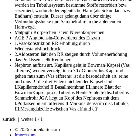
werden im Tubulussystem bestimmte Stoffe resorbiert bzw.
sezerniert, wodurch der eigentliche Harn (als Sekundär- bzw.
Endharn) entsteht. Dieser gelangt dann über einige
Verbindungsstücke und Sammelrohre in die ableitenden
Harnwege.
Malpighi-Körperchen
ist ein Nierenkörperchen
ACE ?
Angiotensin-Convertierendes Enzym
1.Vasokonstriktion RR erhöhung durch
Wiederstandshochdruck
2.Aldosteron läßt den RR steigen durch
Volumenerhöhung
das Polkissen stellt
Renin her
Nephron aufbau
art. Kapillare geht in Bowman-Kapsel (Vas
afferens) weden verzeigt in ca.30x Glomerulus Kap. und
gehen raus zum (Vas efferens) ist die besonderheit art. reine
und raus !!! die drei Filterschichten der Kapsel sind
I.Kapillarendothel II.Basallmembran III.innere Blatt der
BowmanKapsel prox. Tuberlus Henle Schleife dis.Tuberlus
Sammelrohr JGA liegt an Kopf des Nephrons mit dem
I.Polkissen in art. afferens II.Markula densa im dist.Tubulus
III.Mesangialzelle zwischen Vas aff.und eff.
zurück | weiter
1 / 1
© 2026 karteikarte.com
Impressum