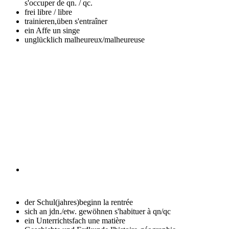
s'occuper de qn. / qc.
frei
libre / libre
trainieren,üben
s'entraîner
ein Affe
un singe
unglücklich
malheureux/malheureuse
der Schul(jahres)beginn
la rentrée
sich an jdn./etw. gewöhnen
s'habituer à qn/qc
ein Unterrichtsfach
une matière