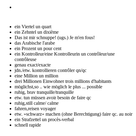
ein Viertel
un quart
ein Zehntel
un dixième
Das ist mir schnuppe! (ugs.)
Je m'en fous!
das Arabische
l'arabe
ein Prozent
un pour cent
ein Kontrolleur/eine Kontrolleurin
un contrôleur/une
contrôleuse
genau
exact/exacte
jdn./etw. kontrollieren
contrôler qn/qc
eine Million
un million
drei Millionen Einwohner
trois millions d'habitants
möglichst,so .. wie möglich
le plus ... possible
ruhig, brav
tranquille/tranquille
etw. tun müssen
avoir besoin de faire qc
ruhig,still
calme/ calme
fahren,reisen
voyager
etw. »schwarz« machen (ohne Berechtigung)
faire qc. au noir
ein Strafzettel
un procès-verbal
schnell
rapide