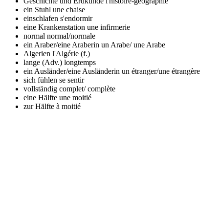
Geschichte und Erdkunde
l'histoire-géographie
ein Stuhl
une chaise
einschlafen
s'endormir
eine Krankenstation
une infirmerie
normal
normal/normale
ein Araber/eine Araberin
un Arabe/ une Arabe
Algerien
l'Algérie (f.)
lange (Adv.)
longtemps
ein Ausländer/eine Ausländerin
un étranger/une étrangère
sich fühlen
se sentir
vollständig
complet/ complète
eine Hälfte
une moitié
zur Hälfte
à moitié