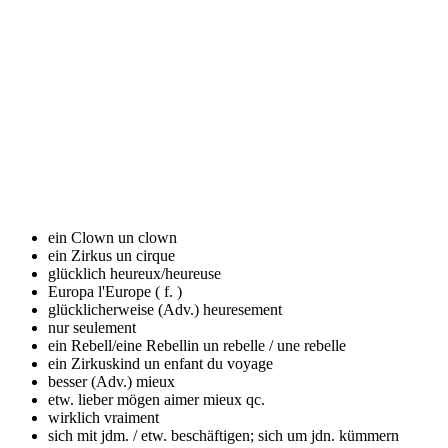
ein Clown
un clown
ein Zirkus
un cirque
glücklich
heureux/heureuse
Europa
l'Europe ( f. )
glücklicherweise (Adv.)
heuresement
nur
seulement
ein Rebell/eine Rebellin
un rebelle / une rebelle
ein Zirkuskind
un enfant du voyage
besser (Adv.)
mieux
etw. lieber mögen
aimer mieux qc.
wirklich
vraiment
sich mit jdm. / etw. beschäftigen; sich um jdn. kümmern