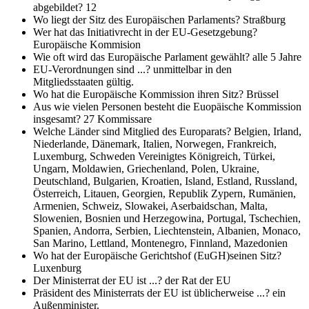
abgebildet?
12
Wo liegt der Sitz des Europäischen Parlaments?
Straßburg
Wer hat das Initiativrecht in der EU-Gesetzgebung?
Europäische Kommision
Wie oft wird das Europäische Parlament gewählt?
alle 5 Jahre
EU-Verordnungen sind ...?
unmittelbar in den
Mitgliedsstaaten gültig.
Wo hat die Europäische Kommission ihren Sitz?
Brüssel
Aus wie vielen Personen besteht die Euopäische Kommission
insgesamt?
27 Kommissare
Welche Länder sind Mitglied des Europarats?
Belgien, Irland,
Niederlande, Dänemark, Italien, Norwegen, Frankreich,
Luxemburg, Schweden Vereinigtes Königreich, Türkei,
Ungarn, Moldawien, Griechenland, Polen, Ukraine,
Deutschland, Bulgarien, Kroatien, Island, Estland, Russland,
Österreich, Litauen, Georgien, Republik Zypern, Rumänien,
Armenien, Schweiz, Slowakei, Aserbaidschan, Malta,
Slowenien, Bosnien und Herzegowina, Portugal, Tschechien,
Spanien, Andorra, Serbien, Liechtenstein, Albanien, Monaco,
San Marino, Lettland, Montenegro, Finnland, Mazedonien
Wo hat der Europäische Gerichtshof (EuGH)seinen Sitz?
Luxenburg
Der Ministerrat der EU ist ...?
der Rat der EU
Präsident des Ministerrats der EU ist üblicherweise ...?
ein
Außenminister.