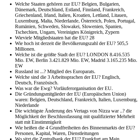
Welche Staaten gehören zur EU?
Belgien, Bulgarien,
Dänemark, Deutschland, Estland, Finnland, Frankreich,
Griechenland, Irland, Italien, Kroatien, Lettland, Litauen,
Luxemburg, Malta, Niederlande, Österreich, Polen, Portugal,
Rumänien, Schweden, Slowakei, Slowenien, Spanien,
Tschechien, Ungarn, Vereinigtes Königreich, Zypern
Wieviele Mitgliedstaaten hat die EU?
28
Wie hoch ist derzeit die Bevölkerungszahl der EU?
505,5
Millionen.
Welche ist die größte Stadt der EU?
LONDON 8.416.535
Mio. EW, Berlin 3.421.829 Mio. EW, Madrid 3.165.235 Mio.
EW
Russland ist ...?
Mitglied des Europarats.
Welche sind die 3 Arbeitssprachen der EU?
Englisch,
Deutsch, Französisch.
Was war die Ewg?
Vorläuferorganisation der EU.
Die Gründungsmitglieder der EU (Europäischen Union)
waren:
Belgien, Deutschland, Frankreich, Italien, Luxemburg,
Niederlande
Die wichtigste Änderung des Vertags von Nizza war ..?
die
Möglichkeit der Beschlussfassung mit qualifizierter Mehrheit
statt mit Einstimmigkeit
Wie heißen die 4 Grundfreiheiten des Binnenmarkts der EU?
Personen, Kapital, Waren, Dienstleitungen
Wo sitzt die Zentralbank der EU?
Frankfurt am Main