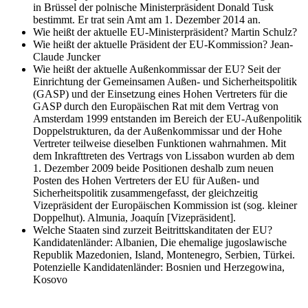
in Brüssel der polnische Ministerpräsident Donald Tusk
bestimmt. Er trat sein Amt am 1. Dezember 2014 an.
Wie heißt der aktuelle EU-Ministerpräsident?
Martin Schulz?
Wie heißt der aktuelle Präsident der EU-Kommission?
Jean-
Claude Juncker
Wie heißt der aktuelle Außenkommissar der EU?
Seit der
Einrichtung der Gemeinsamen Außen- und Sicherheitspolitik
(GASP) und der Einsetzung eines Hohen Vertreters für die
GASP durch den Europäischen Rat mit dem Vertrag von
Amsterdam 1999 entstanden im Bereich der EU-Außenpolitik
Doppelstrukturen, da der Außenkommissar und der Hohe
Vertreter teilweise dieselben Funktionen wahrnahmen. Mit
dem Inkrafttreten des Vertrags von Lissabon wurden ab dem
1. Dezember 2009 beide Positionen deshalb zum neuen
Posten des Hohen Vertreters der EU für Außen- und
Sicherheitspolitik zusammengefasst, der gleichzeitig
Vizepräsident der Europäischen Kommission ist (sog. kleiner
Doppelhut). Almunia, Joaquín [Vizepräsident].
Welche Staaten sind zurzeit Beitrittskanditaten der EU?
Kandidatenländer: Albanien, Die ehemalige jugoslawische
Republik Mazedonien, Island, Montenegro, Serbien, Türkei.
Potenzielle Kandidatenländer: Bosnien und Herzegowina,
Kosovo