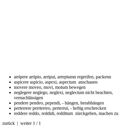
arripere
arripio, arripui, arreptumn ergreifen, packenn
aspicere
aspicio, aspexi, aspectum anschauen
movere
moveo, movi, motum bewegen
neglegere
neglego, neglexi, neglectum nicht beachten,
vernachlässigen
pendere
pendeo, pependi, - hängen, herabhängen
perterrere
perrterreo, perterrui, - heftig erschrecken
reddere
reddo, reddidi, redditum zürckgeben, machen zu
zurück | weiter
1 / 1