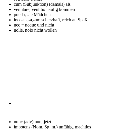
cum (Subjunktion)
(damals) als
ventitare, ventitio
häufig kommen
puella, -ae
Mädchen
iocosus,-a,-um
scherzhaft, reich an Spaß
nec = neque
und nicht
nolle, nolo
nicht wollen
nunc (adv)
nun, jetzt
impotens (Nom. Sg. m.)
unfähig, machtlos