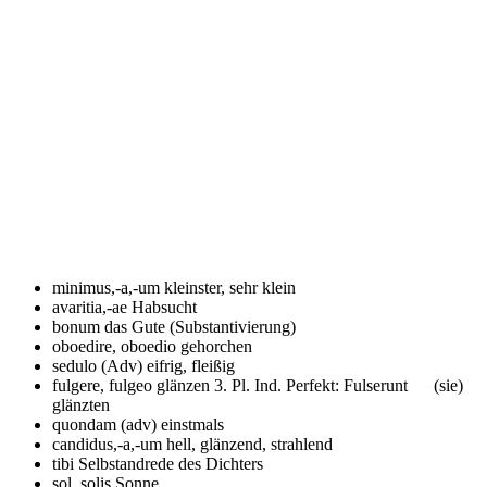
minimus,-a,-um
kleinster, sehr klein
avaritia,-ae
Habsucht
bonum
das Gute (Substantivierung)
oboedire, oboedio
gehorchen
sedulo (Adv)
eifrig, fleißig
fulgere, fulgeo
glänzen 3. Pl. Ind. Perfekt: Fulserunt (sie)
glänzten
quondam (adv)
einstmals
candidus,-a,-um
hell, glänzend, strahlend
tibi
Selbstandrede des Dichters
sol, solis
Sonne