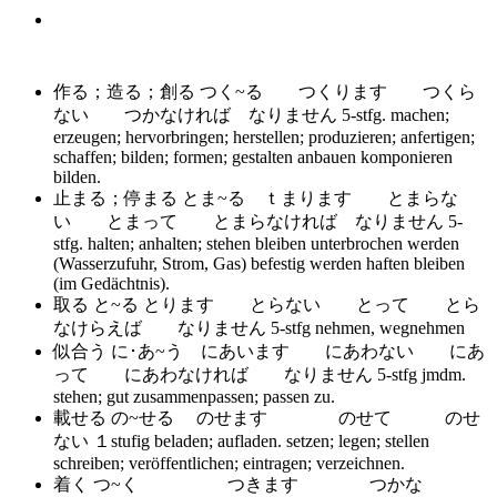
作る；造る；創る つく~る つくります つくら
ない つかなければ なりません 5-stfg.
machen;
erzeugen; hervorbringen; herstellen; produzieren; anfertigen;
schaffen; bilden; formen; gestalten anbauen komponieren
bilden.
止まる；停まる とま~る ｔまります とまらな
い とまって とまらなければ なりません 5-
stfg.
halten; anhalten; stehen bleiben unterbrochen werden
(Wasserzufuhr, Strom, Gas) befestig werden haften bleiben
(im Gedächtnis).
取る と~る とります とらない とって とら
なけらえば なりません 5-stfg
nehmen, wegnehmen
似合う に･あ~う にあいます にあわない にあ
って にあわなければ なりません 5-stfg
jmdm.
stehen; gut zusammenpassen; passen zu.
載せる の~せる のせます のせて のせ
ない １stufig
beladen; aufladen. setzen; legen; stellen
schreiben; veröffentlichen; eintragen; verzeichnen.
着く つ~く つきます つかな