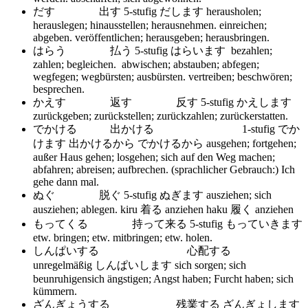
だす 出す 5-stufig だします
herausholen;
herauslegen; hinausstellen; herausnehmen. einreichen;
abgeben. veröffentlichen; herausgeben; herausbringen.
はらう 払う 5-stufig はらいます
bezahlen;
zahlen; begleichen. abwischen; abstauben; abfegen;
wegfegen; wegbürsten; ausbürsten. vertreiben; beschwören;
besprechen.
かえす 返す 反す 5-stufig かえします
zurückgeben; zurückstellen; zurückzahlen; zurückerstatten.
でかける 出かける 1-stufig でか
けます 出かけるから でかけるから
ausgehen; fortgehen;
außer Haus gehen; losgehen; sich auf den Weg machen;
abfahren; abreisen; aufbrechen. (sprachlicher Gebrauch:) Ich
gehe dann mal.
ぬぐ 脱ぐ 5-stufig ぬぎます
ausziehen; sich
ausziehen; ablegen. kiru 着る anziehen haku 履く anziehen
もってくる 持って来る 5-stufig もっていきます
etw. bringen; etw. mitbringen; etw. holen.
しんぱいする 心配する
unregelmäßig しんぱいします
sich sorgen; sich
beunruhigensich ängstigen; Angst haben; Furcht haben; sich
kümmern.
ざんぎょうする 残業する ざんぎょします