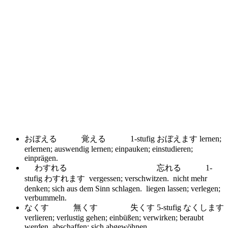
おぼえる 覚える 1-stufig おぼえます
lernen;
erlernen; auswendig lernen; einpauken; einstudieren;
einprägen.
わすれる 忘れる 1-
stufig わすれます
vergessen; verschwitzen. nicht mehr
denken; sich aus dem Sinn schlagen. liegen lassen; verlegen;
verbummeln.
なくす 無くす 失くす 5-stufig なくします
verlieren; verlustig gehen; einbüßen; verwirken; beraubt
werden. abschaffen; sich abgewöhnen.