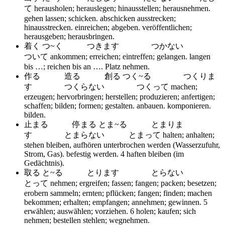
て
herausholen; herauslegen; hinausstellen; herausnehmen.
gehen lassen; schicken. abschicken ausstrecken;
hinausstrecken. einreichen; abgeben. veröffentlichen;
herausgeben; herausbringen.
着く つ~く つきます つかない
ついて
ankommen; erreichen; eintreffen; gelangen. langen
bis …; reichen bis an …. Platz nehmen.
作る 造る 創る つく~る つくりま
す つくらない つくって
machen;
erzeugen; hervorbringen; herstellen; produzieren; anfertigen;
schaffen; bilden; formen; gestalten. anbauen. komponieren.
bilden.
止まる 停まる とま~る とまりま
す とまらない とまって
halten; anhalten;
stehen bleiben, aufhören unterbrochen werden (Wasserzufuhr,
Strom, Gas). befestig werden. 4 haften bleiben (im
Gedächtnis).
取る と~る とります とらない
とって
nehmen; ergreifen; fassen; fangen; packen; besetzen;
erobern sammeln; ernten; pflücken; fangen; finden; machen
bekommen; erhalten; empfangen; annehmen; gewinnen. 5
erwählen; auswählen; vorziehen. 6 holen; kaufen; sich
nehmen; bestellen stehlen; wegnehmen.