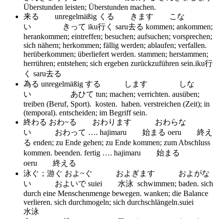
Überstunden leisten; Überstunden machen.
来る unregelmäßig くる きます こな
い きって iku行く saru去る
kommen; ankommen;
herankommen; eintreffen; besuchen; aufsuchen; vorsprechen;
sich nähern; herkommen; fällig werden; ablaufen; verfallen.
herüberkommen; überliefert werden. stammen; herstammen;
herrühren; entstehen; sich ergeben zurückzuführen sein.iku行
く saru去る
為る unregelmäßig する します しな
い あひて
tun; machen; verrichten. ausüben;
treiben (Beruf, Sport). kosten. haben. verstreichen (Zeit); in
(temporal). entscheiden; im Begriff sein.
終わる おわ~る おわります おわらな
い おわって …. hajimaru 始まる oeru 終え
る
enden; zu Ende gehen; zu Ende kommen; zum Abschluss
kommen. beenden. fertig …. hajimaru 始まる
oeru 終える
泳ぐ；游ぐ およ~ぐ およぎます およがな
い およいで suiei 水泳
schwimmen; baden. sich
durch eine Menschenmenge bewegen. wanken; die Balance
verlieren. sich durchmogeln; sich durchschlängeln.suiei
水泳