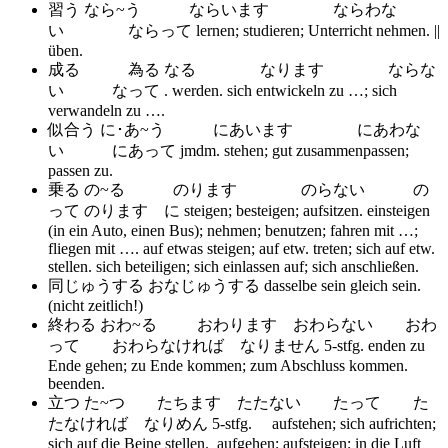
習う なら~う ならいます ならわな
い ならって
lernen; studieren; Unterricht nehmen. ||
üben.
成る 為る なる なります ならな
い なって .
werden. sich entwickeln zu …; sich
verwandeln zu ….
似合う に･あ~う にあいます にあわな
い にあって
jmdm. stehen; gut zusammenpassen;
passen zu.
乗る の~る のります のらない の
って のります に
steigen; besteigen; aufsitzen. einsteigen
(in ein Auto, einen Bus); nehmen; benutzen; fahren mit …;
fliegen mit …. auf etwas steigen; auf etw. treten; sich auf etw.
stellen. sich beteiligen; sich einlassen auf; sich anschließen.
同じゅうする おなじゅうする
dasselbe sein gleich sein.
(nicht zeitlich!)
終わる おわ~る おわります おわらない おわ
って おわらなければ なりません 5-stfg.
enden zu
Ende gehen; zu Ende kommen; zum Abschluss kommen.
beenden.
立つ た~つ たちます たたない たって た
たなければ なりめん 5-stfg.
aufstehen; sich aufrichten;
sich auf die Beine stellen. aufgehen; aufsteigen; in die Luft