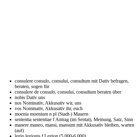
consulere
consulo, consului, consultum mit Dativ befragen,
beraten, sogen für
consulere de
consulo, consului, consultum beraten über
nobis
Dativ uns
nos
Nominativ, Akkusativ wir, uns
vos
Nominativ, Akkusativ ihr, euch
moenia
moenium n pl (Stadt-) Mauern
sententia
sententiae f Antrag (im Sentat), Meinung, Satz, Sinn
manere
maneo, mansi, mansum mit Akkusativ bleiben, warten
(auf)
legio
legionis f Legion (5.000-6.000)