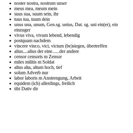
noster
nostra, nostrum unser
meus
mea, meum mein
suus
sua, suum sein, ihr
tuus
tua, tuum dein
unus
una, unum, Gen.sg. unius, Dat. sg. uni ein(er), ein
einzuger
vivus
viva, vivum lebend, lebendig
postquam
nachdem
vincere
vinco, vici, victum (be)siegen, übertreffen
alius....alius
der eine......der andere
censor
censoris m Zensor
miles
militis m Soldat
altus
alta, altum hoch, tief
solum
Adverb nur
labor
laboris m Anstrengung, Arbeit
equidem
(ich) allerdings, freilich
tibi
Dativ dir