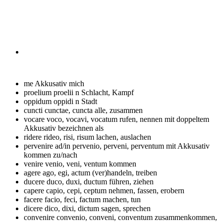
me
Akkusativ mich
proelium
proelii n Schlacht, Kampf
oppidum
oppidi n Stadt
cuncti
cunctae, cuncta alle, zusammen
vocare
voco, vocavi, vocatum rufen, nennen mit doppeltem
Akkusativ bezeichnen als
ridere
rideo, risi, risum lachen, auslachen
pervenire ad/in
pervenio, perveni, perventum mit Akkusativ
kommen zu/nach
venire
venio, veni, ventum kommen
agere
ago, egi, actum (ver)handeln, treiben
ducere
duco, duxi, ductum führen, ziehen
capere
capio, cepi, ceptum nehmen, fassen, erobern
facere
facio, feci, factum machen, tun
dicere
dico, dixi, dictum sagen, sprechen
convenire
convenio, conveni, conventum zusammenkommen,