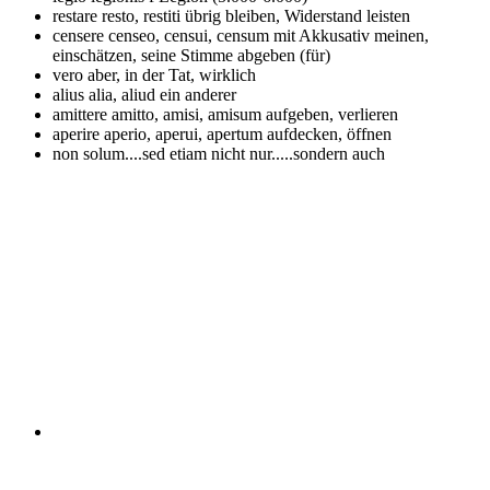
restare
resto, restiti übrig bleiben, Widerstand leisten
censere
censeo, censui, censum mit Akkusativ meinen,
einschätzen, seine Stimme abgeben (für)
vero
aber, in der Tat, wirklich
alius
alia, aliud ein anderer
amittere
amitto, amisi, amisum aufgeben, verlieren
aperire
aperio, aperui, apertum aufdecken, öffnen
non solum....sed etiam
nicht nur.....sondern auch