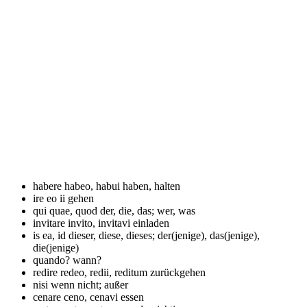
habere
habeo, habui haben, halten
ire
eo ii gehen
qui
quae, quod der, die, das; wer, was
invitare
invito, invitavi einladen
is
ea, id dieser, diese, dieses; der(jenige), das(jenige),
die(jenige)
quando?
wann?
redire
redeo, redii, reditum zurückgehen
nisi
wenn nicht; außer
cenare
ceno, cenavi essen