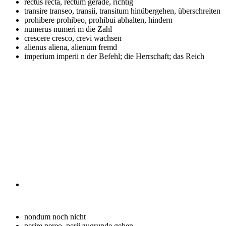
rectus
recta, rectum gerade, richtig
transire
transeo, transii, transitum hinübergehen, überschreiten
prohibere
prohibeo, prohibui abhalten, hindern
numerus
numeri m die Zahl
crescere
cresco, crevi wachsen
alienus
aliena, alienum fremd
imperium
imperii n der Befehl; die Herrschaft; das Reich
nondum
noch nicht
perire
pereo, perii zugrunde gehen