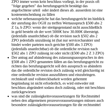
ZPO immer wenn kein beschluss vorliegt, in der praxis oft
"folge gegeben" das berufungsgericht bestätigt das
angefochtene urteil oder ändert dieses ab. ausserdem ist eine
kostenentscheidung zu fällen
welche nebenaussprüche hat das berufungsgericht im hinblick
der anrufung des OGH zu treffen
Wertausspruch §500 abs 2
Z 1a, b ZPO: wenn der streitgegenstand nicht ausschließlich
in geld besteht ob der wert 5000€ bzw 30.000€ übersteigt.
(jedenfalls unanfechtbar) ob die revision nach §502 abs 2
ZPO jedenfalls unzulässig ist (hat nur servicecharakter und
bindet weder parteien noch gerichte §500 abs 3 ZPO)
(jedenfalls unanfechtbar) ob die ordentliche revision nach
§502 abs 1 ZPO zulässig ist oder nicht (§500 abs 2 Z 3 ZPO)
Der antrag auf abänderung des zulassungsausspruches
in den
§508 abs 1 ZPO genannten fällen an das berufungsgericht zu
richten das berufungsgericht soll den ausspruch so abändern
das die ordentliche revision doch zulässig wird gleichzeitig ist
eine ordentliche revision auszuführen und einzubringen.
rechtskraft und vollstreckbarkeit werden gehemmt
begründung ist nicht erforderlich, es wird entweder mit
beschluss abgeändert sodass doch zulässig, oder mit beschluss
zurückgewiesen
was sind die zulässigkeitsvoraussetzungen für Rechtsmittel
neben den allgemeinen prozessvoraussetzungen müssen auch
besondere zulässigkeitsvoraussetzungen für die rechtsmittel