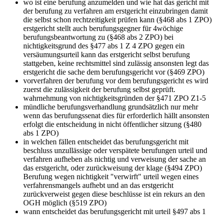
wo ist eine berufung anzumelden und wie hat das gericht mit
der berufung zu verfahren
am erstgericht einzubringen damit
die selbst schon rechtzeitigkeit prüfen kann (§468 abs 1 ZPO)
erstgericht stellt auch berufungsgegner für 4wöchige
berufungsbeantwortung zu (§468 abs 2 ZPO) bei
nichtigkeitsgrund des §477 abs 1 Z 4 ZPO gegen ein
versäumungsurteil kann das erstgericht selbst berufung
stattgeben, keine rechtsmittel sind zulässig ansonsten legt das
erstgericht die sache dem berufungsgericht vor (§469 ZPO)
vorverfahren der berufung vor dem berufungsgericht
es wird
zuerst die zulässigkeit der berufung selbst geprüft.
wahrnehmung von nichtigkeitsgründen der §471 ZPO Z1-5
mündliche berufungsverhandlung
grundsätzlich nur mehr
wenn das berufungssenat dies für erforderlich hällt ansonsten
erfolgt die entscheidung in nicht öffentlicher sitzung (§480
abs 1 ZPO)
in welchen fällen entscheidet das berufungsgericht mit
beschluss
unzullässige oder verspätete berufungen urteil und
verfahren aufheben als nichtig und verweisung der sache an
das erstgericht, oder zurückweisung der klage (§494 ZPO)
Berufung wegen nichtigkeit "verwirft" urteil wegen eines
verfahrensmangels aufhebt und an das erstgericht
zurückverweist gegen diese beschlüsse ist ein rekurs an den
OGH möglich (§519 ZPO)
wann entscheidet das berufungsgericht mit urteil
§497 abs 1