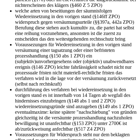
nichterscheinen des klägers (§460 Z 5 ZPO)
welche arten von beseitiungen der säumnisfolgen
Wiedereinsetzung in den vorigen stand (§146ff ZPO)
widerspruch gegen versäumungsurteile (§§397a, 442a ZPO)
Berufung diese stehen auch kumultiv zu, die partei hat selbst
eine reihung vorzunehmen, ansonsten ist die zuerst zu
entscheiden das den weitestgehenden rechtsschutz bring
Voraussezungen für Wiedereinsetzung in den vorigen stand
versäumung einer tagsatzung oder einer befristeten
prozesshandlung (§150 abs 1 ZPO) ein
(subjektiv)unvorhergesehens oder (objektiv) unabwendbares
ereignis (§146 ZPO) leichte fahrlässigkeit schadet nicht nur
prozessuale fristen nicht materiell-rechtliche fristen das
verfahren wird in die lage vor der versäumung zurückversetzt
(selbst nach rechtskraft)
durchführung des verfahren bei wiedereinsetzung in den
vorigen stand
es ist innerhalb von 14 Tagen ab wegfall des
hindernisses einzubringen (§148 abs 1 und 2 ZPO)
wiedereinsetzungsgründe sind anzugeben (§149 abs 1 ZPO)
eventualmaxime: keine spätere "nachschiebung" von gründen
gleichzeitig ist die versäumte prozesshandlung nachzuholen
bewilligung ist unanfechtbar (§153 ZPO) unter 2700€ ist
ab/zurückweisung anfechtbar (§517 Z4 ZPO)
Voraussetzungen für Widerspruch
steht nur dem beklagten