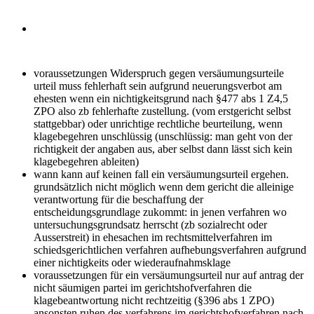
voraussetzungen Widerspruch gegen versäumungsurteile
urteil muss fehlerhaft sein aufgrund neuerungsverbot am
ehesten wenn ein nichtigkeitsgrund nach §477 abs 1 Z4,5
ZPO also zb fehlerhafte zustellung. (vom erstgericht selbst
stattgebbar) oder unrichtige rechtliche beurteilung, wenn
klagebegehren unschlüssig (unschlüssig: man geht von der
richtigkeit der angaben aus, aber selbst dann lässt sich kein
klagebegehren ableiten)
wann kann auf keinen fall ein versäumungsurteil ergehen.
grundsätzlich nicht möglich wenn dem gericht die alleinige
verantwortung für die beschaffung der
entscheidungsgrundlage zukommt: in jenen verfahren wo
untersuchungsgrundsatz herrscht (zb sozialrecht oder
Ausserstreit) in ehesachen im rechtsmittelverfahren im
schiedsgerichtlichen verfahren aufhebungsverfahren aufgrund
einer nichtigkeits oder wiederaufnahmsklage
voraussetzungen für ein versäumungsurteil
nur auf antrag der
nicht säumigen partei im gerichtshofverfahren die
klagebeantwortung nicht rechtzeitig (§396 abs 1 ZPO)
ansonsten ruhen des verfahrens im gerichtshofverfahren nach