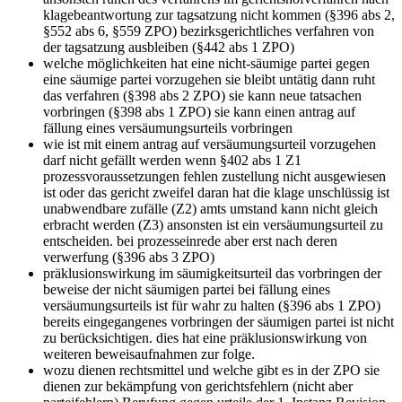
klagebeantwortung zur tagsatzung nicht kommen (§396 abs 2,
§552 abs 6, §559 ZPO) bezirksgerichtliches verfahren von
der tagsatzung ausbleiben (§442 abs 1 ZPO)
welche möglichkeiten hat eine nicht-säumige partei gegen
eine säumige partei vorzugehen
sie bleibt untätig dann ruht
das verfahren (§398 abs 2 ZPO) sie kann neue tatsachen
vorbringen (§398 abs 1 ZPO) sie kann einen antrag auf
fällung eines versäumungsurteils vorbringen
wie ist mit einem antrag auf versäumungsurteil vorzugehen
darf nicht gefällt werden wenn §402 abs 1 Z1
prozessvoraussetzungen fehlen zustellung nicht ausgewiesen
ist oder das gericht zweifel daran hat die klage unschlüssig ist
unabwendbare zufälle (Z2) amts umstand kann nicht gleich
erbracht werden (Z3) ansonsten ist ein versäumungsurteil zu
entscheiden. bei prozesseinrede aber erst nach deren
verwerfung (§396 abs 3 ZPO)
präklusionswirkung im säumigkeitsurteil
das vorbringen der
beweise der nicht säumigen partei bei fällung eines
versäumungsurteils ist für wahr zu halten (§396 abs 1 ZPO)
bereits eingegangenes vorbringen der säumigen partei ist nicht
zu berücksichtigen. dies hat eine präklusionswirkung von
weiteren beweisaufnahmen zur folge.
wozu dienen rechtsmittel und welche gibt es in der ZPO
sie
dienen zur bekämpfung von gerichtsfehlern (nicht aber