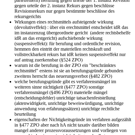
parteifehlern) Berufung gegen urteile der 1. Instanz Revision
gegen urteile der 2. instanz Rekurs gegen beschlüsse
Revisionsrekurs nur gegen bestimmte beschlüsse des
rekursgerichts
Wirkungen eines rechtsmittels
aufsteigende wirkung
(devolutiveffekt) : über ein erechtsmittel entscheidet idR das
im instanzenzug übergeordnete gericht (andere rechtsbehelfe
idR an das erstgericht) aufschiebende wirkung
(suspensiveffekt): für berufung und ordentliche revision,
hemmen den eintritt der materiellen rechtskraft und
vollstreckbarkeit rekurs hat idR keinen suspensiveffekt nur
auf antrag zuerkennbar (§524 ZPO)
warum ist die berufung in der ZPO ein "beschränktes
rechtsmittel"
erstens ist sie an berufungsgründe gebunden
zweitens herrscht das neuerungsverbot (§482 ZPO)
welche berufungsgründe gibt es
verfahrensmängel im
weiteren sinne nichtigkeit (§477 ZPO) sonstige
verfahrensmängel (§496 ZPO) materielle mängel
(entscheidungsfehler) unrichtige tatsachenfeststellung
(aktenwidrigkeit, unrichtige beweiswürdigung, unrichtige
anwendung von erfahrungssätzen) unrichtige rechtliche
beurteilung
eigenschaften der Nichtigkeitsgründe im verfahren
aufgezählt
in §477 ZPO aber nach hA nicht taxativ darüber bilden
mangel anderer prozessvoraussetzungen und vorliegen von