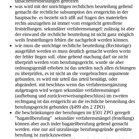
tatsachenfeststellungen getroffen
was wird mit der unrichtigen rechtlichen beurteilung geltend
gemacht
die rechtliche subsumption des erstgerichts in der
hauptsache. es bezieht sich idR auf fragen des materiellen
rechts auszugehen ist immer vom erstgericht getroffene
feststellungen. sekundärer verfahrensmangel: zulässig ist aber
der einwand die rechtliche beurteilung ist nicht ganz möglich
weils feststellungen fehlen die nachgeholt werden können.
wie muss die unrichtige rechtliche beurteilung (Rechtsrüge)
ausgeführt werden
es muss deutlich gemacht werden worin
der fehler liegen soll. ohne geltend machung darf sie nicht
überprüft werden vom berufungsgericht. wurde sie aber
ordnungsgemäß erhoben ist das urteilen nach allen richtungen
zu überprüfen, es ist nicht an die vorgebrachten argumente
gebunden. es wird mir urteil das urteil bestätigt, oder
abgeändert. mit beschluss wenn das verfahrensergänzung
aufgetragen wird wegen sekundäre verfahrensmängel
(aufhebung und zurückverweisungsbeschluss) im zweiten
rechtsgang ist das erstgericht an die rechtliche beruteilung des
berufungsgericht gebunden (§499 abs 2 ZPO)
die beschränkungen der berufungen
im §501 ZPO geregelt
"bagatellberufung" sekundäre verfahrensmängel (festellung)
können aber auch inder bagatellberufung geltend gemacht
werden. eine nur auf unzulässige berufungsgründe gestützte
berufung ist zurückzuweisen