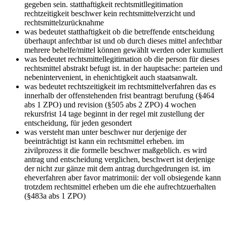
gegeben sein. statthaftigkeit rechtsmitllegitimation
rechtzeitigkeit beschwer kein rechtsmittelverzicht und
rechtsmittelzurücknahme
was bedeutet statthaftigkeit
ob die betreffende entscheidung
überhaupt anfechtbar ist und ob durch dieses mittel anfechtbar
mehrere behelfe/mittel können gewählt werden oder kumuliert
was bedeutet rechtsmittellegitimation
ob die person für dieses
rechtsmittel abstrakt befugt ist. in der hauptsache: parteien und
nebenintervenient, in ehenichtigkeit auch staatsanwalt.
was bedeutet rechtszeitigkeit im rechtsmittelverfahren
das es
innerhalb der offenstehenden frist beantragt berufung (§464
abs 1 ZPO) und revision (§505 abs 2 ZPO) 4 wochen
rekursfrist 14 tage beginnt in der regel mit zustellung der
entscheidung, für jeden gesondert
was versteht man unter beschwer
nur derjenige der
beeinträchtigt ist kann ein rechtsmittel erheben. im
zivilprozess it die formelle beschwer maßgeblich. es wird
antrag und entscheidung verglichen, beschwert ist derjenige
der nicht zur gänze mit dem antrag durchgedrungen ist. im
eheverfahren aber favor matrimonii: der voll obsiegende kann
trotzdem rechtsmittel erheben um die ehe aufrechtzuerhalten
(§483a abs 1 ZPO)