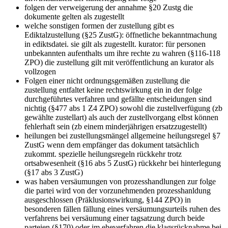
folgen der verweigerung der annahme
§20 Zustg die
dokumente gelten als zugestellt
welche sonstigen formen der zustellung gibt es
Ediktalzustellung (§25 ZustG): öffnetliche bekanntmachung
in ediktsdatei. sie gilt als zugestellt. kurator: für personen
unbekannten aufenthalts um ihre rechte zu wahren (§116-118
ZPO) die zustellung gilt mit veröffentlichung an kurator als
vollzogen
Folgen einer nicht ordnungsgemäßen zustellung
die
zustellung entfaltet keine rechtswirkung ein in der folge
durchgeführtes verfahren und gefällte entscheidungen sind
nichtig (§477 abs 1 Z4 ZPO) sowohl die zustellverfügung (zb
gewählte zustellart) als auch der zustellvorgang elbst können
fehlerhaft sein (zb einem minderjährigen ersatzzugestellt)
heilungen bei zustellungsmängel
allgemeine heilungsregel §7
ZustG wenn dem empfänger das dokument tatsächlich
zukommt. spezielle heilungsregeln rückkehr trotz
ortsabwesenheit (§16 abs 5 ZustG) rückkehr bei hinterlegung
(§17 abs 3 ZustG)
was haben versäumungen von prozesshandlungen zur folge
die partei wird von der vorzunehmenden prozesshanldung
ausgeschlossen (Präklusionswirkung, §144 ZPO) in
besonderen fällen fällung eines versäumungsurteils ruhen des
verfahrens bei versäumung einer tagsatzung durch beide
parteien (§170) oder im eheverfahren die klagsrücknahme bei