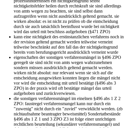
prozesshindernissen ein nichtigkeitsgrund selbst
nichtigkeitsfehler heilen durch rechtskraft sie sind allerdings
von amts wegen zu beachten, sie sind selbst dann
aufzugreifen wenn nicht ausdrücklich geltend gemacht. sie
wirken absolut: es ist nicht zu prüfen ob die eintscheidung
durch sie auch tatsächlich beeinflusst wurde bei nichtigkeit
wird das urteil mit beschluss aufgehoben (§471 ZPO)
kann eine nichtigkeit des erstinstanzlichen verfahrens noch in
der revision geltend gemacht werden
teilweise verneint
teilweise beschränkt auf den fall das der nichtigkeitsgrund
bereits vom berufungsgericht ausdrücklich verneint wurde
eigenschaften der sonstigen verfahrensmängel
in §496 ZPO
geregelt sie sind nicht von amts wegen wahrzunehmen
sondern müssen ausdrücklich geltend gemacht werden.
wirken nicht absolut: nur relevant wenn sie sich auf die
entscheidung ausgewirken konnten liegen die mängel nicht
vor wird die entscheidung mit urteil bestätigt (§496 abs 3
ZPO) in der praxis wird oft bestätige mängel das urteil
aufgehoben und zurückverwiesen.
die sonstigen verfahrensmängel im einelnen
§496 abs 1 Z 2
ZPO: faustregel verfahrensmangel kann nur durch ein
"zuwenig" nicht durch ein "zuviel" verwirklicht werden. (zb
nichtaufnahme beantragter beweismittel) Sondertatbestände
§496 abs 1 Z 1 und 3 ZPO Z3 ist folge einer unrichtigen
rechtlichen beurteilung (sekundärer verfahrensmangel) und