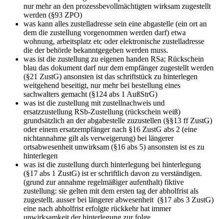
nur mehr an den prozessbevollmächtigten wirksam zugestellt
werden (§93 ZPO)
was kann alles zustelladresse sein
eine abgastelle (ein ort an
dem die zustellung vorgenommen werden darf) etwa
wohnung, arbeitsplatz etc oder elektronische zustelladresse
die der behörde bekanntgegeben werden muss.
was ist die zustellung zu eigenen handen
RSa; Rückschein
blau das dokument darf nur dem empfänger zugestellt werden
(§21 ZustG) ansonsten ist das schriftstück zu hinterlegen
weitgehend beseitigt, nur mehr bei bestellung eines
sachwalters gemacht (§124 abs 1 AußStrG)
was ist die zustellung mit zustellnachweis und
ersatzzustellung
RSb-Zustellung (rückschein weiß)
grundsätzlich an der abgabestelle zuzustellen (§§13 ff ZustG)
oder einem ersatzempfänger nach §16 ZustG abs 2 (eine
nichtannahme gilt als verweigerung) bei längerer
ortsabwesenheit unwirksam (§16 abs 5) ansonsten ist es zu
hinterlegen
was ist die zustellung durch hinterlegung
bei hinterlegung
(§17 abs 1 ZustG) ist er schriftlich davon zu verständigen.
(grund zur annahme regelmäßiger aufenthalt) fiktive
zustellung: sie gelten mit dem ersten tag der abholfrist als
zugestellt. ausser bei längerer abwesenheit (§17 abs 3 ZustG)
eine nach abholfrist erfolgte rückkehr hat immer
unwirksamkeit der hinterlegung zur folge