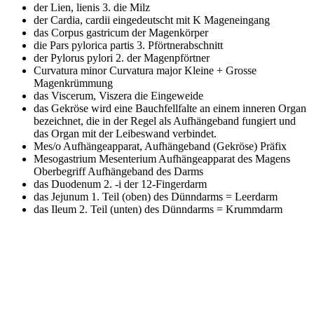
der Lien, lienis 3.
die Milz
der Cardia, cardii eingedeutscht mit K
Mageneingang
das Corpus gastricum
der Magenkörper
die Pars pylorica partis 3.
Pförtnerabschnitt
der Pylorus pylori 2.
der Magenpförtner
Curvatura minor Curvatura major
Kleine + Grosse
Magenkrümmung
das Viscerum, Viszera
die Eingeweide
das Gekröse
wird eine Bauchfellfalte an einem inneren Organ
bezeichnet, die in der Regel als Aufhängeband fungiert und
das Organ mit der Leibeswand verbindet.
Mes/o
Aufhängeapparat, Aufhängeband (Gekröse) Präfix
Mesogastrium Mesenterium
Aufhängeapparat des Magens
Oberbegriff Aufhängeband des Darms
das Duodenum 2. -i
der 12-Fingerdarm
das Jejunum
1. Teil (oben) des Dünndarms = Leerdarm
das Ileum
2. Teil (unten) des Dünndarms = Krummdarm