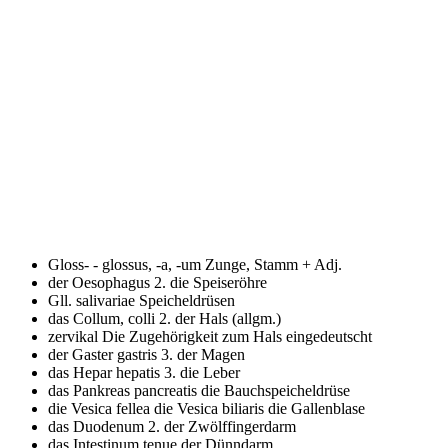
Gloss- - glossus, -a, -um
Zunge, Stamm + Adj.
der Oesophagus 2.
die Speiseröhre
Gll. salivariae
Speicheldrüsen
das Collum, colli 2.
der Hals (allgm.)
zervikal
Die Zugehörigkeit zum Hals eingedeutscht
der Gaster gastris 3.
der Magen
das Hepar hepatis 3.
die Leber
das Pankreas pancreatis
die Bauchspeicheldrüse
die Vesica fellea die Vesica biliaris
die Gallenblase
das Duodenum 2.
der Zwölffingerdarm
das Intestinum tenue
der Dünndarm