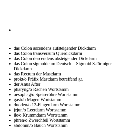
das Colon ascendens
aufsteigender Dickdarm
das Colon transversum
Querdickdarm
das Colon descendens
absteigender Dickdarm
das Colon sigmoideum Deutsch = Sigmoid
S-förmiger
Dickdarm
das Rectum
der Mastdarm
prokt/o
Präfix Mastdarm betreffend gr.
der Anus
After
pharyng/o
Rachen Wortstamm
oesophag/o
Speiseröhre Wortstamm
gastr/o
Magen Wortstamm
duoden/o
12-Fingerdarm Wortstamm
jejun/o
Leerdarm Wortstamm
ile/o
Krummdarm Wortstamm
phren/o
Zwerchfell Wortstamm
abdomin/o
Bauch Wortstamm