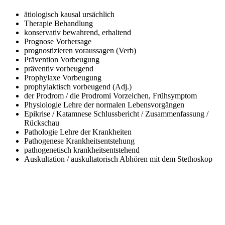
ätiologisch kausal
ursächlich
Therapie
Behandlung
konservativ
bewahrend, erhaltend
Prognose
Vorhersage
prognostizieren
voraussagen (Verb)
Prävention
Vorbeugung
präventiv
vorbeugend
Prophylaxe
Vorbeugung
prophylaktisch
vorbeugend (Adj.)
der Prodrom / die Prodromi
Vorzeichen, Frühsymptom
Physiologie
Lehre der normalen Lebensvorgängen
Epikrise / Katamnese
Schlussbericht / Zusammenfassung /
Rückschau
Pathologie
Lehre der Krankheiten
Pathogenese
Krankheitsentstehung
pathogenetisch
krankheitsentstehend
Auskultation / auskultatorisch
Abhören mit dem Stethoskop