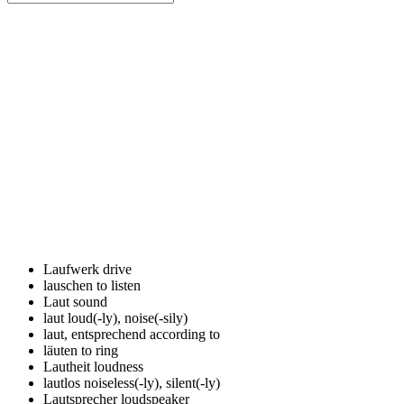
Laufwerk
drive
lauschen
to listen
Laut
sound
laut
loud(-ly), noise(-sily)
laut, entsprechend
according to
läuten
to ring
Lautheit
loudness
lautlos
noiseless(-ly), silent(-ly)
Lautsprecher
loudspeaker