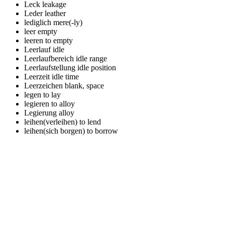
Leck
leakage
Leder
leather
lediglich
mere(-ly)
leer
empty
leeren
to empty
Leerlauf
idle
Leerlaufbereich
idle range
Leerlaufstellung
idle position
Leerzeit
idle time
Leerzeichen
blank, space
legen
to lay
legieren
to alloy
Legierung
alloy
leihen(verleihen)
to lend
leihen(sich borgen)
to borrow