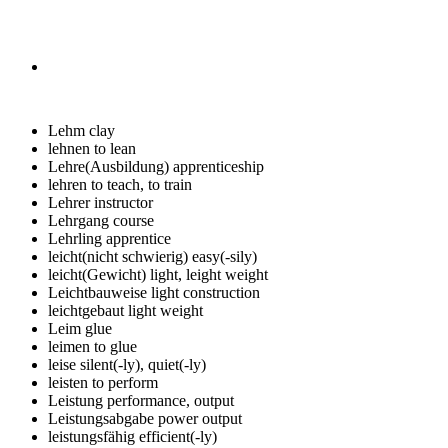
Lehm
clay
lehnen
to lean
Lehre(Ausbildung)
apprenticeship
lehren
to teach, to train
Lehrer
instructor
Lehrgang
course
Lehrling
apprentice
leicht(nicht schwierig)
easy(-sily)
leicht(Gewicht)
light, leight weight
Leichtbauweise
light construction
leichtgebaut
light weight
Leim
glue
leimen
to glue
leise
silent(-ly), quiet(-ly)
leisten
to perform
Leistung
performance, output
Leistungsabgabe
power output
leistungsfähig
efficient(-ly)