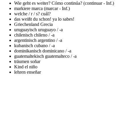
Wie geht es weiter?
Cómo continúa? (continuar - Inf.)
markiere
marca (marcar - Inf.)
welche / r / s?
cuál?
das weißt du schon!
ya lo sabes!
Griechenland
Grecia
uruguayisch
uruguayo / -a
chilenisch
chileno / -a
argentinisch
argentino / -a
kubanisch
cubano / -a
dominikanisch
dominicano / -a
guatemaltekisch
guatemalteco / -a
träumen
soñar
Kind
el niño
lehren
enseñar