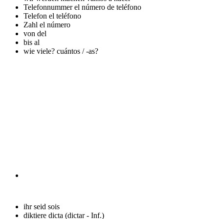
Telefonnummer
el número de teléfono
Telefon
el teléfono
Zahl
el número
von
del
bis
al
wie viele?
cuántos / -as?
ihr seid
sois
diktiere
dicta (dictar - Inf.)