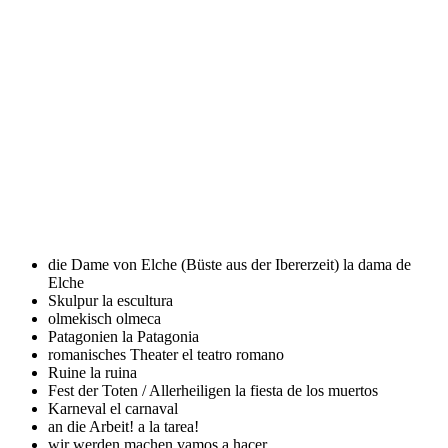
die Dame von Elche (Büste aus der Ibererzeit)
la dama de
Elche
Skulpur
la escultura
olmekisch
olmeca
Patagonien
la Patagonia
romanisches Theater
el teatro romano
Ruine
la ruina
Fest der Toten / Allerheiligen
la fiesta de los muertos
Karneval
el carnaval
an die Arbeit!
a la tarea!
wir werden machen
vamos a hacer